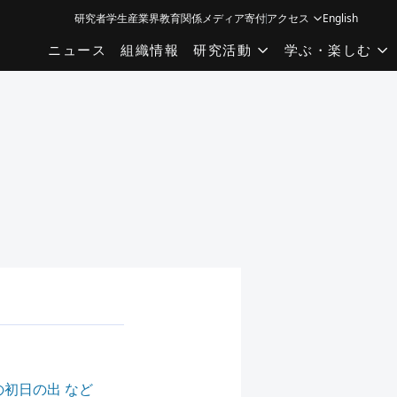
研究者
学生
産業界
教育関係
メディア
寄付
アクセス
English
ニュース
組織情報
研究活動
学ぶ・楽しむ
の初日の出 など