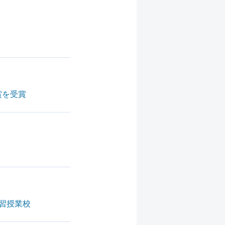
賞を受賞
習授業校