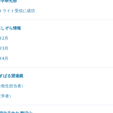
科学研究部
トライト受信に成功
ほしぞら情報
年2月
年3月
年4月
すばる望遠鏡
全衛生担当者）
文学者）