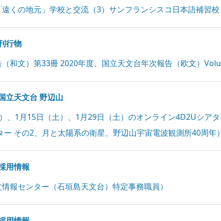
「遠くの地元」学校と交流（3）サンフランシスコ⽇本語補習校
刊行物
和文）第33冊 2020年度
、
国立天文台年次報告（欧文）Volume 23
国立天文台 野辺山
（土）、1月15日（土）、1月29日（土）のオンライン4D2Uシ
ター その2、月と太陽系の衛星、野辺山宇宙電波観測所40周年
採用情報
文情報センター（石垣島天文台）特定事務職員）
採用情報