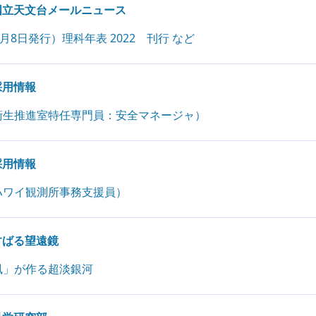
国立天文台メールニュース
年12月8日発行）理科年表 2022 刊行 など
採用情報
衛生推進室特任専門員：安全マネージャ）
採用情報
ハワイ観測所事務支援員）
すばる望遠鏡
風」が作る超淡銀河