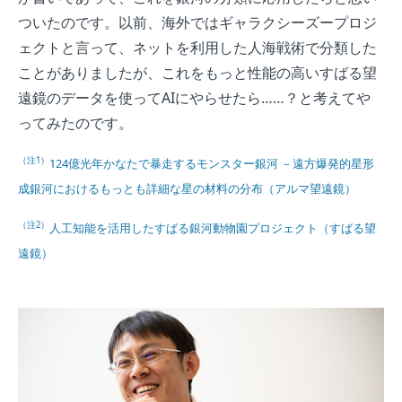
ついたのです。以前、海外ではギャラクシーズープロジ
ェクトと言って、ネットを利用した人海戦術で分類した
ことがありましたが、これをもっと性能の高いすばる望
遠鏡のデータを使ってAIにやらせたら……？と考えてや
ってみたのです。
（注1）
124億光年かなたで暴走するモンスター銀河 －遠方爆発的星形
成銀河におけるもっとも詳細な星の材料の分布（アルマ望遠鏡）
（注2）
人工知能を活用したすばる銀河動物園プロジェクト（すばる望
遠鏡）