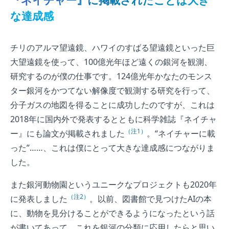
『ネイチャー』に掲載されたことは大き
な達成感
チリのアルマ望遠鏡、ハワイのすばる望遠鏡といった巨
大望遠鏡を使って、100億光年ほど遠くの銀河を観測、
研究するのが僕の仕事です。124億光年かなたのモンス
ター銀河をかつてない解像度で観測する研究を行って、
分子ガスの地図を得ることに成功したのですが、これは
2018年に国内外で発表するとともに科学雑誌『ネイチャ
（注1）
ー』にも論文が掲載されました
。“ネイチャーに載
った”……、これは僕にとって大きな達成感につながりま
した。
また銀河動物園というユニークなプロジェクトも2020年
（注2）
に発表しました
。以前、図書館で見つけたAIの本
に、動物を見分けることができるようになったという話
が書いてあって、これを銀河の分類に応用したらと思い