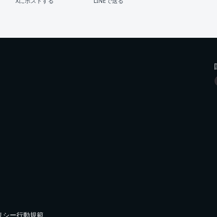
Xにポストする
LINEで送る
リシー
行動規範