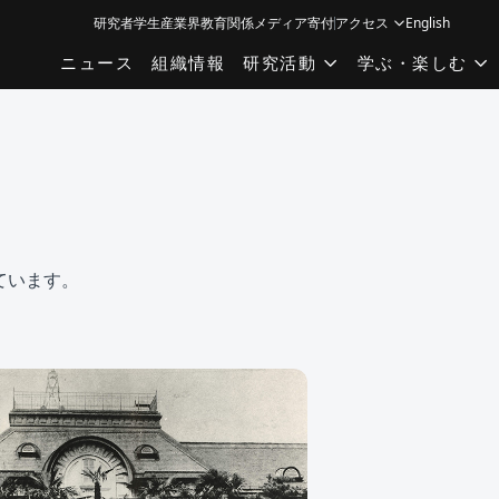
研究者
学生
産業界
教育関係
メディア
寄付
アクセス
English
ニュース
組織情報
研究活動
学ぶ・楽しむ
しています。