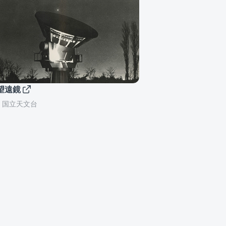
望遠鏡
：国立天文台