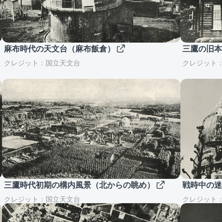
麻布時代の天文台（麻布飯倉）
三鷹の旧
クレジット：国立天文台
クレジット
三鷹時代初期の構内風景（北からの眺め）
戦時中の迷
クレジット：国立天文台
クレジット