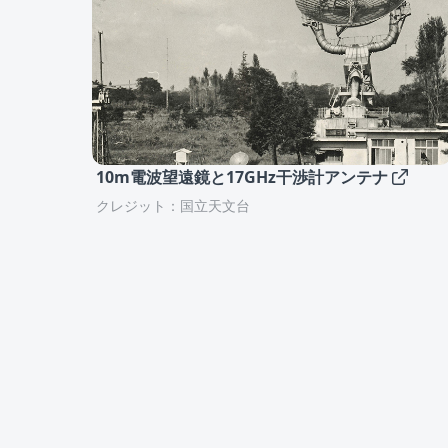
10m電波望遠鏡と17GHz干渉計アンテナ
クレジット：国立天文台