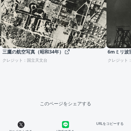
三鷹の航空写真（昭和34年）
6mミリ波
クレジット：国立天文台
クレジット
このページをシェアする
URLをコピーする