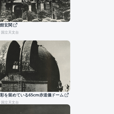
本館玄関
：国立天文台
彩を留めている65cm赤道儀ドーム
：国立天文台