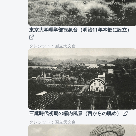
東京大学理学部観象台（明治11年本郷に設立）
クレジット：国立天文台
三鷹時代初期の構内風景（西からの眺め）
クレジット：国立天文台