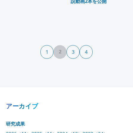
説動画2本を公開
2
1
3
4
アーカイブ
研究成果