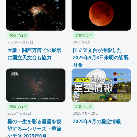
広報ブログ
広報ブログ
2025年9月12日
2025年9月11日
大阪・関西万博での展示
国立天文台が撮影した
に国立天文台も協力
2025年9月8日未明の皆既
月食
広報ブログ
広報ブログ
2025年9月2日
2025年8月28日
星の一生を彩る星雲を観
2025年9月の星空情報
望する―シリーズ・季節
の天体 2025年8月