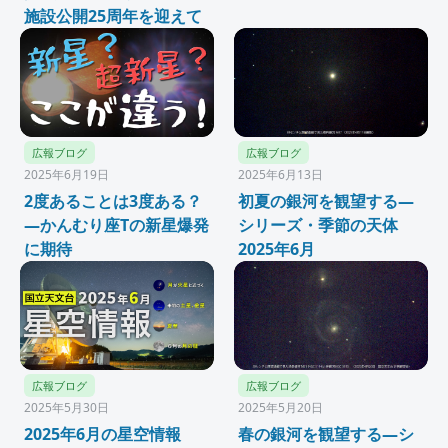
施設公開25周年を迎えて
広報ブログ
広報ブログ
2025年6月19日
2025年6月13日
2度あることは3度ある？
初夏の銀河を観望する―
―かんむり座Tの新星爆発
シリーズ・季節の天体
に期待
2025年6月
広報ブログ
広報ブログ
2025年5月30日
2025年5月20日
2025年6月の星空情報
春の銀河を観望する―シ