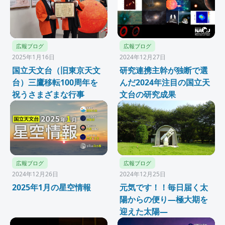
広報ブログ
広報ブログ
2025年1月16日
2024年12月27日
国立天文台（旧東京天文
研究連携主幹が独断で選
台）三鷹移転100周年を
んだ2024年注目の国立天
祝うさまざまな行事
文台の研究成果
広報ブログ
広報ブログ
2024年12月26日
2024年12月25日
2025年1月の星空情報
元気です！！毎日届く太
陽からの便り—極大期を
迎えた太陽—