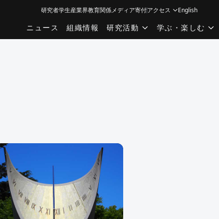
研究者
学生
産業界
教育関係
メディア
寄付
アクセス
English
ニュース
組織情報
研究活動
学ぶ・楽しむ