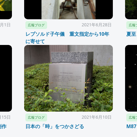
7月1日
2021年6月28日
広報ブログ
広報
レプソルド子午儀 重文指定から10年
夏至
に寄せて
月15日
2021年6月10日
広報ブログ
広報
制作
日本の「時」をつかさどる
M8