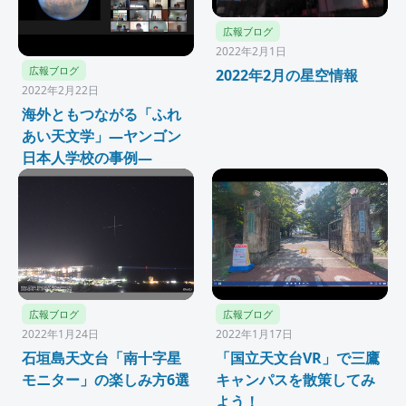
広報ブログ
2022年2月1日
広報ブログ
2022年2月の星空情報
2022年2月22日
海外ともつながる「ふれ
あい天文学」—ヤンゴン
日本人学校の事例—
広報ブログ
広報ブログ
2022年1月24日
2022年1月17日
石垣島天文台「南十字星
「国立天文台VR」で三鷹
モニター」の楽しみ方6選
キャンパスを散策してみ
よう！