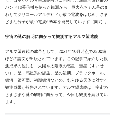
た、日本がアルマ望遠鏡向けに開発した最高周波数帯の
バンド10受信機を使った観測から、巨大赤ちゃん星のま
わりでグリコールアルデヒドが放つ電波をはじめ、さま
ざまな分子が放つ電波695本を発見しています（図7）。
宇宙の謎の解明に向かって観測するアルマ望遠鏡
アルマ望遠鏡の成果として、2021年10月時点で2500編
ほどの論文が出版されています。この記事で紹介した観
測成果の他にも、太陽や太陽系の惑星、彗星（すいせ
い）、星・惑星系の誕生、星の最期、ブラックホール、
銀河、銀河団、初期銀河などの、あらゆる天体に対する
観測成果が報告されています。アルマ望遠鏡は、宇宙の
さまざまな謎の解明に向かって、今日も観測を続けてい
ます。