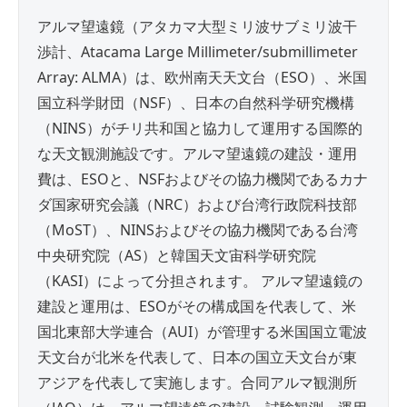
アルマ望遠鏡（アタカマ大型ミリ波サブミリ波干
渉計、Atacama Large Millimeter/submillimeter
Array: ALMA）は、欧州南天天文台（ESO）、米国
国立科学財団（NSF）、日本の自然科学研究機構
（NINS）がチリ共和国と協力して運用する国際的
な天文観測施設です。アルマ望遠鏡の建設・運用
費は、ESOと、NSFおよびその協力機関であるカナ
ダ国家研究会議（NRC）および台湾行政院科技部
（MoST）、NINSおよびその協力機関である台湾
中央研究院（AS）と韓国天文宙科学研究院
（KASI）によって分担されます。 アルマ望遠鏡の
建設と運用は、ESOがその構成国を代表して、米
国北東部大学連合（AUI）が管理する米国国立電波
天文台が北米を代表して、日本の国立天文台が東
アジアを代表して実施します。合同アルマ観測所