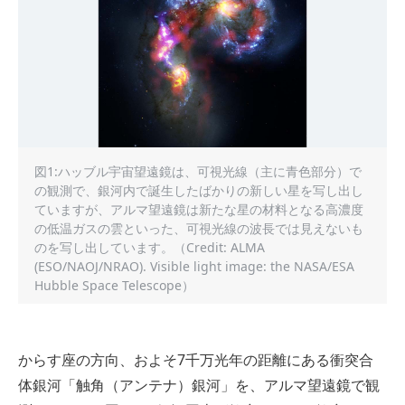
図1:ハッブル宇宙望遠鏡は、可視光線（主に青色部分）で
の観測で、銀河内で誕生したばかりの新しい星を写し出し
ていますが、アルマ望遠鏡は新たな星の材料となる高濃度
の低温ガスの雲といった、可視光線の波長では見えないも
のを写し出しています。（Credit: ALMA
(ESO/NAOJ/NRAO). Visible light image: the NASA/ESA
Hubble Space Telescope）
からす座の方向、およそ7千万光年の距離にある衝突合
体銀河「触角（アンテナ）銀河」を、アルマ望遠鏡で観