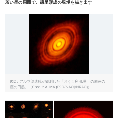
若い星の周囲で、惑星形成の現場を描き出す
図2：アルマ望遠鏡が観測した「おうし座HL星」の周囲の
塵の円盤。（Credit: ALMA (ESO/NAOJ/NRAO)）