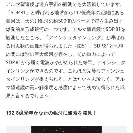
アルマ望遠鏡は遠方宇宙の観測でも大活躍しています。
「SDP.81」と呼ばれる地球から117億光年の距離にある
銀河は、天の川銀河の約500倍のペースで星を生み出す
爆発的星形成銀河の一つです。アルマ望遠鏡でSDP.81を
観測したところ、「アインシュタインリング」と呼ばれ
る円弧状の画像が得られました（図5）。SDP.81と地球
の間には別の巨大銀河が存在し、その重力によって
SDP.81から届く電波がゆがめられた結果、アインシュタ
インリングができるのです。これほど完璧なアインシュ
タインリングが捉えられることはたいへん珍しく、アル
マ望遠鏡の高い解像度と感度によって初めて得られた成
果と言えるでしょう。
132.8億光年かなたの銀河に酸素を発見！