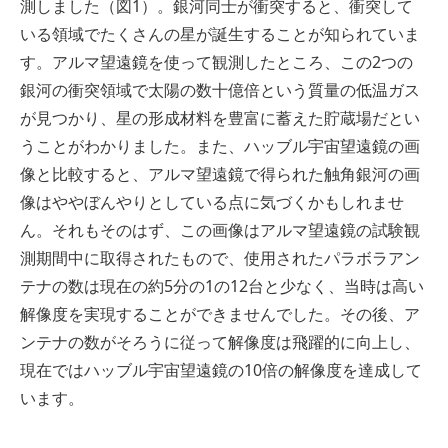
測しました（図1）。銀河同士が衝突すると、衝突して
いる領域でたくさんの星が誕生することが知られていま
す。アルマ望遠鏡を使って観測したところ、この2つの
銀河の衝突領域で太陽の数十億倍という質量の低温ガス
が見つかり、星の形成材料を豊富に蓄えた貯蔵場だとい
うことがわかりました。また、ハッブル宇宙望遠鏡の画
像と比較すると、アルマ望遠鏡で得られた触角銀河の画
像はややぼんやりとしている点に気づくかもしれませ
ん。それもそのはず、この画像はアルマ望遠鏡の試験観
測期間中に取得されたもので、使用されたパラボラアン
テナの数は現在の約5分の1の12台と少なく、当時は高い
解像度を実現することができませんでした。その後、ア
ンテナの数がそろうに従って解像度は飛躍的に向上し、
現在ではハッブル宇宙望遠鏡の10倍の解像度を達成して
います。