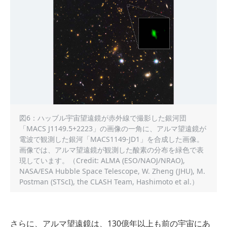
図6：ハッブル宇宙望遠鏡が赤外線で撮影した銀河団
「MACS J1149.5+2223」の画像の一角に、アルマ望遠鏡が
電波で観測した銀河「MACS1149-JD1」を合成した画像。
画像では、アルマ望遠鏡が観測した酸素の分布を緑色で表
現しています。（Credit: ALMA (ESO/NAOJ/NRAO),
NASA/ESA Hubble Space Telescope, W. Zheng (JHU), M.
Postman (STScI), the CLASH Team, Hashimoto et al.）
さらに、アルマ望遠鏡は、130億年以上も前の宇宙にあ