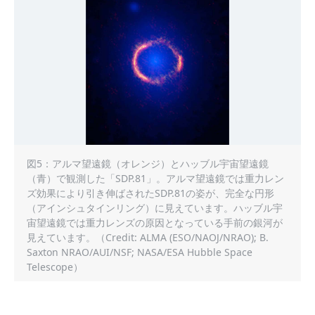
図5：アルマ望遠鏡（オレンジ）とハッブル宇宙望遠鏡
（青）で観測した「SDP.81」。アルマ望遠鏡では重力レン
ズ効果により引き伸ばされたSDP.81の姿が、完全な円形
（アインシュタインリング）に見えています。ハッブル宇
宙望遠鏡では重力レンズの原因となっている手前の銀河が
見えています。（Credit: ALMA (ESO/NAOJ/NRAO); B.
Saxton NRAO/AUI/NSF; NASA/ESA Hubble Space
Telescope）