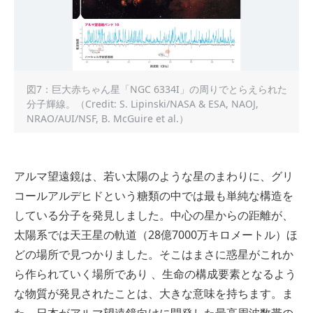
図7：巨大赤ちゃん星「NGC 6334I」の周りでとらえられた
分子輝線。（Credit: S. Lipinski/NASA & ESA, NAOJ,
NRAO/AUI/NSF, B. McGuire et al.）
アルマ望遠鏡は、若い太陽のような星のまわりに、グリ
コールアルデヒドという糖類の中では最も単純な構造を
している分子を発見しました。中心の星からの距離が、
太陽系では天王星の軌道（28億7000万キロメートル）ほ
どの場所で見つかりました。そこはまさに惑星がこれか
ら作られていく場所であり 、生命の構成要素となるよう
な物質が発見されたことは、大きな意味を持ちます。ま