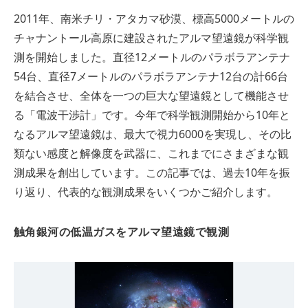
2011年、南米チリ・アタカマ砂漠、標高5000メートルの
チャナントール高原に建設されたアルマ望遠鏡が科学観
測を開始しました。直径12メートルのパラボラアンテナ
54台、直径7メートルのパラボラアンテナ12台の計66台
を結合させ、全体を一つの巨大な望遠鏡として機能させ
る「電波干渉計」です。今年で科学観測開始から10年と
なるアルマ望遠鏡は、最大で視力6000を実現し、その比
類ない感度と解像度を武器に、これまでにさまざまな観
測成果を創出しています。この記事では、過去10年を振
り返り、代表的な観測成果をいくつかご紹介します。
触角銀河の低温ガスをアルマ望遠鏡で観測