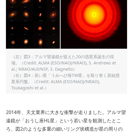
（左）図3：アルマ望遠鏡が捉えた20の惑星系誕生の現
場。（Credit: ALMA (ESO/NAOJ/NRAO), S. Andrews et
al.; NRAO/AUI/NSF, S. Dagnello）
（右）図4：若い星「うみへび座TW星」を取り巻く原始惑
星系円盤。（Credit: ALMA (ESO/NAOJ/NRAO),
Tsukagoshi et al.）
2014年、天文業界に大きな衝撃が走りました。アルマ望
遠鏡が「おうし座HL星」という若い星を観測したとこ
ろ、図2のような多重の細いリング状構造が星の周りの