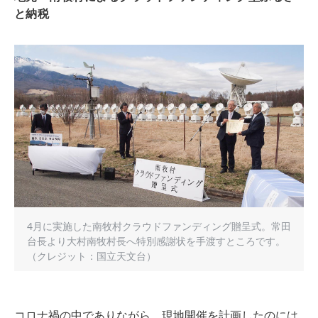
と納税
4月に実施した南牧村クラウドファンディング贈呈式。常田
台長より大村南牧村長へ特別感謝状を手渡すところです。
（クレジット：国立天文台）
コロナ禍の中でありながら、現地開催を計画したのには