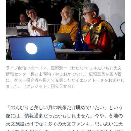
ライブ配信中の一コマ。渡部潤一（わたなべ じゅんいち）天文
情報センター長と山岡均（やまおか ひとし）広報室長を案内役
に、ゲスト研究者を迎えて充実したサイエンストークをお送りし
ました。（クレジット：国立天文台）
「のんびりと美しい月の映像だけ眺めていたい」という
趣には、情報過多だったかもしれません。今や、各地の
天文施設だけでなく多くの天文ファンも、思い思いに天