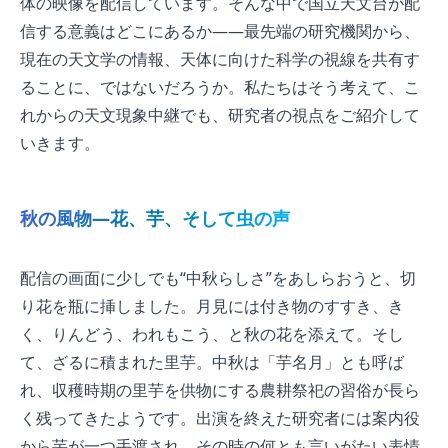
体の映像を配信しています。そんな中で国立天文台が配
信する意義はどこにあるか——最先端の研究機関から、
現在の天文学の情報、天体に向けた科学の視線を共有す
ることに、ではないだろうか。私たちはそう考えて、こ
れからの天文現象中継でも、研究者の視点をご紹介して
いきます。
秋の風物—花、芋、そして虫の声
配信の画面に少しでも“中秋らしさ”をあしらおうと、切
り花を瓶に挿しました。月見には付き物のすすき、き
く、りんどう、われもこう、と秋の花を添えて。そし
て、ざるに積まれた里芋。中秋は「芋名月」とも呼ば
れ、収穫時期の里芋を供物にする農耕祭祀の習俗が長ら
く残ってきたようです。出演を終えた研究者には案内役
から芋が一つ手渡され、その時の何とも言いがたい表情