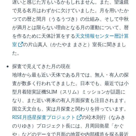
遅いと感じた方もいるかもしれません。また、望遠鏡
で見る名月はわずかに欠けていました。月を用いたか
つての暦と閏月（うるうづき）の仕組み、そして中秋
が満月とは限らない理由となる月の運動について、暦
を作るために天体計算をする
天文情報センター暦計算
室
の片山真人（かたやま まさと）室長に聞きまし
た。
探査で見えてきた月の現在
地球から最も近い天体である月では、無人・有人の探
査が数多く行われてきました。日本でも、最近では小
型月着陸実証機SLIM（スリム）ミッションが話題に
なり、また近い将来の有人月面探査も注目されます。
国立天文台も、実は月探査と関わりを持っています。
RISE月惑星探査プロジェクト
の竝木則行（なみき
のりゆき）プロジェクト長には、月周回衛星「かぐ
や」などのデータで月面の地質や内部構造を探る最近