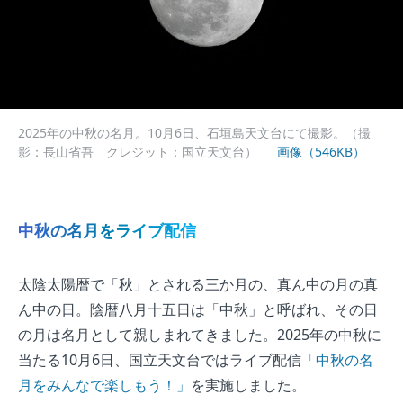
2025年の中秋の名月。10月6日、石垣島天文台にて撮影。（撮
影：長山省吾 クレジット：国立天文台）
画像（546KB）
中秋の名月をライブ配信
太陰太陽暦で「秋」とされる三か月の、真ん中の月の真
ん中の日。陰暦八月十五日は「中秋」と呼ばれ、その日
の月は名月として親しまれてきました。2025年の中秋に
当たる10月6日、国立天文台ではライブ配信
「中秋の名
月をみんなで楽しもう！」
を実施しました。