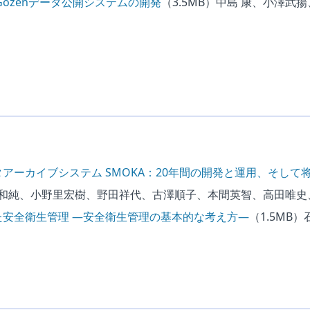
-e Gozenデータ公開システムの開発
（3.5MB）
中島 康、小澤武
アーカイブシステム SMOKA：20年間の開発と運用、そして
格和純、小野里宏樹、野田祥代、古澤順子、本間英智、高田唯史
た安全衛生管理 ―安全衛生管理の基本的な考え方―
（1.5MB）