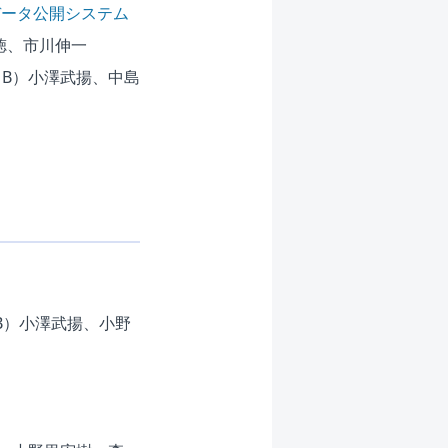
データ公開システム
徳、市川伸一
MB）
小澤武揚、中島
B）
小澤武揚、小野