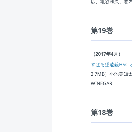
広、亀谷和久、巻
第19巻
（2017年4月）
すばる望遠鏡HSC
2.7MB）
小池美知太
WINEGAR
第18巻