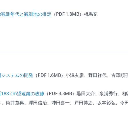
の観測年代と観測地の推定
（PDF 1.8MB）
相馬充
開システムの開発
（PDF 1.6MB）
小澤友彦、野田祥代、古澤順
188-cm望遠鏡の改修
（PDF 3.3MB）
黒田大介、泉浦秀行、柳
彦、筒井寛典、浮田信治、沖田喜一、戸田博之、坂本彰弘、今