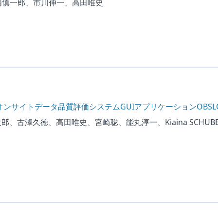
内慎一郎、市川伸一、高田唯史
 オンサイトデータ品質評価システムGUIアプリケーションOBSL
郎、古澤久徳、高田唯史、宮崎聡、能丸淳一、Kiaina SCHUBE