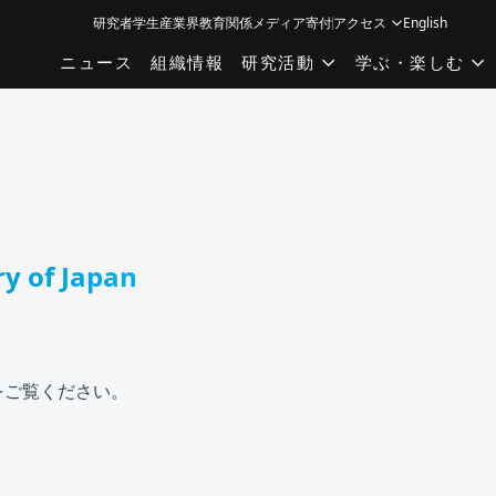
研究者
学生
産業界
教育関係
メディア
寄付
アクセス
English
ニュース
組織情報
研究活動
学ぶ・楽しむ
y of Japan
をご覧ください。