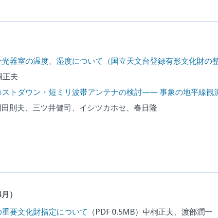
分光器室の温度、湿度について（国立天文台登録有形文化財の整
桐正夫
コストダウン・短ミリ波帯アンテナの検討―― 事象の地平線観
岡田則夫、三ツ井健司、イシツカホセ、春日隆
4月）
の重要文化財指定について
（PDF 0.5MB）
中桐正夫、渡部潤一