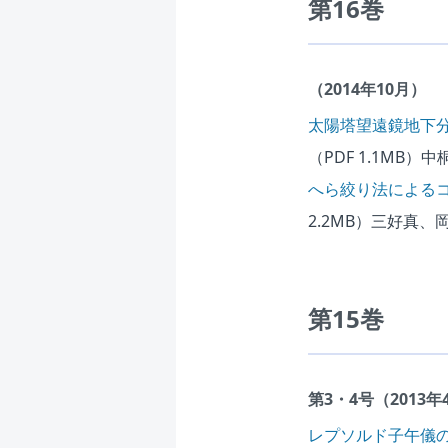
第16巻
（2014年10月）
太陽塔望遠鏡地下
（PDF 1.1MB）
中
へら絞り法による
2.2MB）
三好真、
第15巻
第3・4号（2013年
レプソルド子午儀