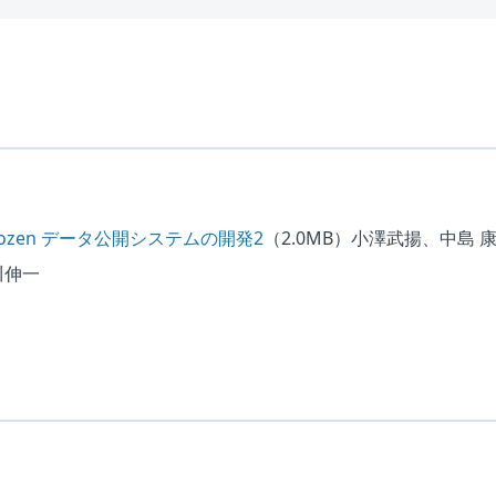
e Gozen データ公開システムの開発2
（2.0MB）
小澤武揚、中島 
川伸一