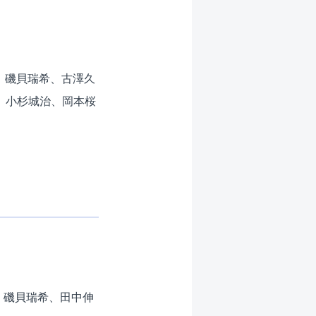
）
磯貝瑞希、古澤久
、小杉城治、岡本桜
、磯貝瑞希、田中伸