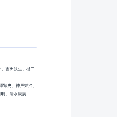
子、吉田鉄生、樋口
澤顕史、神戸栄治、
田明、清水康廣