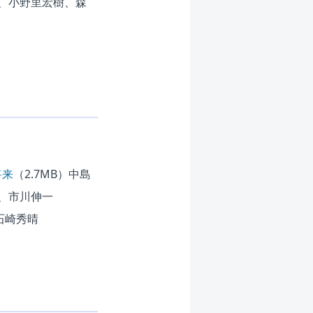
揚、小野里宏樹、森
将来
（2.7MB）
中島
、市川伸一
石崎秀晴