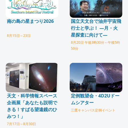
南の島の星まつり2026
国立天文台で油井宇宙飛
行士と学ぶ！ ―月・火
星探査に向けて―
8月15日～23日
8月20日 午後3時30分～午後5時
50分
天文・科学情報スペース
定例観望会・4D2Uドー
企画展「あなたも説明で
ムシアター
きる！すばる望遠鏡のひ
三鷹キャンパス定例イベント
みつ！」
7月17日～8月30日