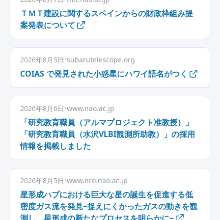
ＴＭＴ建設に関するスペインからの財政枠組み提
案発表について
2026年8月5日
•
subarutelescope.org
COIAS で発見された小惑星にハワイ語名がつく
2026年8月6日
•
www.nao.ac.jp
「研究教育職員（アルマプロジェクト准教授）」
「研究教育職員（水沢VLBI観測所助教）」の採用
情報を掲載しました
2026年8月5日
•
www.nro.nao.ac.jp
星形成ハブにおける巨大な星の誕生を促進する低
密度ガス流を発見~捉えにくかったガスの動きを観
測し、星形成の新たなプロセスを明らかに~