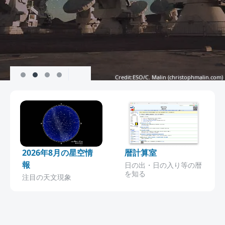
Credit:ESO/C. Malin (
christophmalin.com
)
2026年8月の星空情
暦計算室
報
日の出・日の入り等の暦
を知る
注目の天文現象