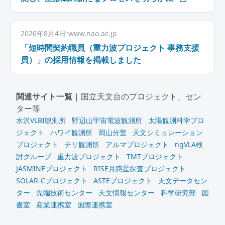
2026年8月4日
•
www.nao.ac.jp
「短時間契約職員（重力波プロジェクト 事務支援
員）」の採用情報を掲載しました
関連サイト一覧
| 国立天文台のプロジェクト、セン
ター等
水沢VLBI観測所
野辺山宇宙電波観測所
太陽観測科学プロ
ジェクト
ハワイ観測所
岡山分室
天文シミュレーション
プロジェクト
チリ観測所
アルマプロジェクト
ngVLA検
討グループ
重力波プロジェクト
TMTプロジェクト
JASMINEプロジェクト
RISE月惑星探査プロジェクト
SOLAR-Cプロジェクト
ASTEプロジェクト
天文データセン
ター
先端技術センター
天文情報センター
科学研究部
図
書室
産業連携室
国際連携室