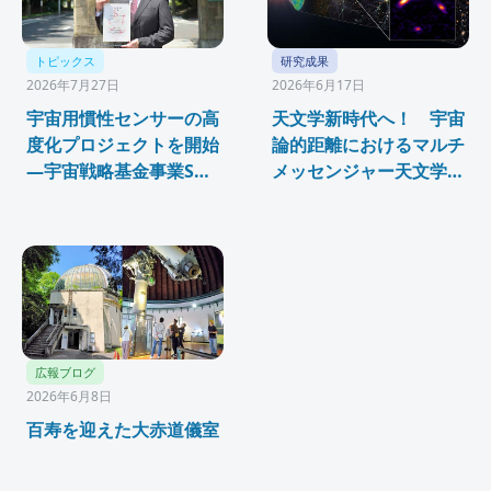
トピックス
研究成果
2026年7月27日
2026年6月17日
宇宙用慣性センサーの高
天文学新時代へ！ 宇宙
度化プロジェクトを開始
論的距離におけるマルチ
—宇宙戦略基金事業SX
メッセンジャー天文学の
中核領域発展研究「SX-
新たな展開 ―重力レン
ARK」に採択
ズ効果が解き明かした、
約110億年前の爆発的な
星形成活動とニュートリ
ノのつながり―
広報ブログ
2026年6月8日
百寿を迎えた大赤道儀室