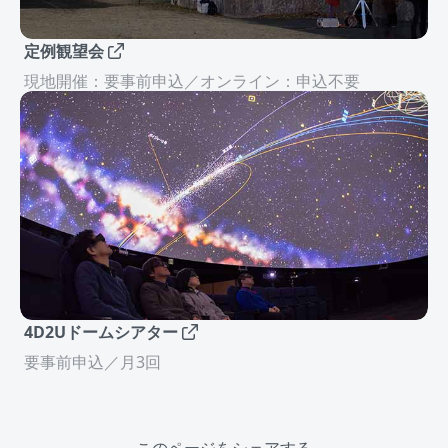
定例観望会
現地開催：要事前申込／オンライン：申込不要
4D2Uドームシアター
要事前申込／月3回