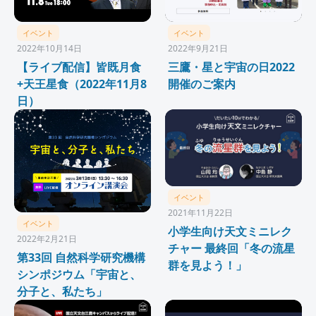
イベント
イベント
2022年10月14日
2022年9月21日
【ライブ配信】皆既月食
三鷹・星と宇宙の日2022
+天王星食（2022年11月8
開催のご案内
日）
イベント
2021年11月22日
イベント
小学生向け天文ミニレク
2022年2月21日
チャー 最終回「冬の流星
第33回 自然科学研究機構
群を見よう！」
シンポジウム「宇宙と、
分子と、私たち」