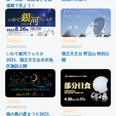
遠鏡で見よう！
イベント
イベント
2023年8月4日
2023年8月2日
いわて銀河フェスタ
国立天文台 野辺山 特別公
2023、国立天文台水沢地
開
区施設公開
イベント
2023年8月2日
イベント
南の島の星まつり2023、