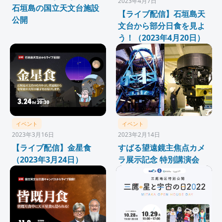
2023年4月7日
石垣島の国立天文台施設
【ライブ配信】石垣島天
公開
文台から部分日食を見よ
う！（2023年4月20日）
イベント
イベント
2023年3月16日
2023年2月14日
【ライブ配信】金星食
すばる望遠鏡主焦点カメ
（2023年3月24日）
ラ展示記念 特別講演会