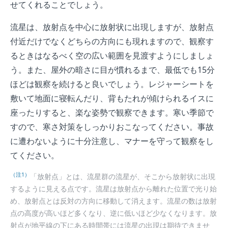
せてくれることでしょう。
流星は、放射点を中心に放射状に出現しますが、放射点
付近だけでなくどちらの方向にも現れますので、観察す
るときはなるべく空の広い範囲を見渡すようにしましょ
う。また、屋外の暗さに目が慣れるまで、最低でも15分
ほどは観察を続けると良いでしょう。レジャーシートを
敷いて地面に寝転んだり、背もたれが傾けられるイスに
座ったりすると、楽な姿勢で観察できます。寒い季節で
すので、寒さ対策をしっかりおこなってください。事故
に遭わないように十分注意し、マナーを守って観察をし
てください。
（注1）
「放射点」とは、流星群の流星が、そこから放射状に出現
するように見える点です。流星は放射点から離れた位置で光り始
め、放射点とは反対の方向に移動して消えます。流星の数は放射
点の高度が高いほど多くなり、逆に低いほど少なくなります。放
射点が地平線の下にある時間帯には流星の出現は期待できませ