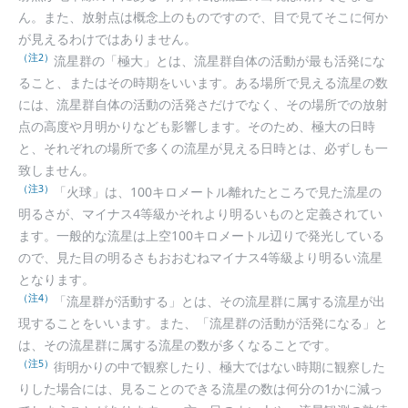
ん。また、放射点は概念上のものですので、目で見てそこに何か
が見えるわけではありません。
（注2）
流星群の「極大」とは、流星群自体の活動が最も活発にな
ること、またはその時期をいいます。ある場所で見える流星の数
には、流星群自体の活動の活発さだけでなく、その場所での放射
点の高度や月明かりなども影響します。そのため、極大の日時
と、それぞれの場所で多くの流星が見える日時とは、必ずしも一
致しません。
（注3）
「火球」は、100キロメートル離れたところで見た流星の
明るさが、マイナス4等級かそれより明るいものと定義されてい
ます。一般的な流星は上空100キロメートル辺りで発光している
ので、見た目の明るさもおおむねマイナス4等級より明るい流星
となります。
（注4）
「流星群が活動する」とは、その流星群に属する流星が出
現することをいいます。また、「流星群の活動が活発になる」と
は、その流星群に属する流星の数が多くなることです。
（注5）
街明かりの中で観察したり、極大ではない時期に観察した
りした場合には、見ることのできる流星の数は何分の1かに減っ