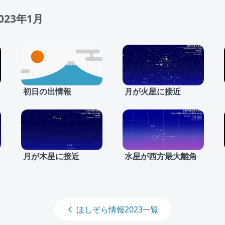
23年1月
初日の出情報
月が火星に接近
月が木星に接近
水星が西方最大離角
ほしぞら情報2023一覧