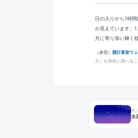
日の入りから1時
が見えています。1
月に寄り添い輝く
（参照）
暦計算室ウ
方）を簡単に調べるこ
次
水