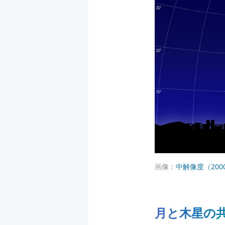
画像：
中解像度（2000 
月と木星の