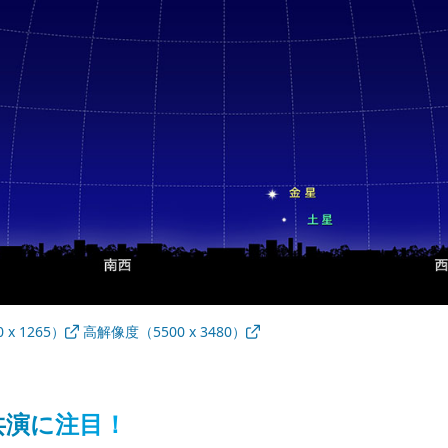
x 1265）
高解像度（5500 x 3480）
共演に注目！