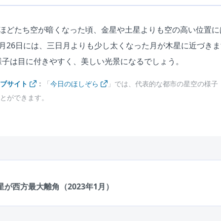
間ほどたち空が暗くなった頃、金星や土星よりも空の高い位置に
月26日には、三日月よりも少し太くなった月が木星に近づき
様子は目に付きやすく、美しい光景になるでしょう。
ェブサイト
：
「
今日のほしぞら
」では、代表的な都市の星空の様子
とができます。
：
星が西方最大離角（2023年1月）