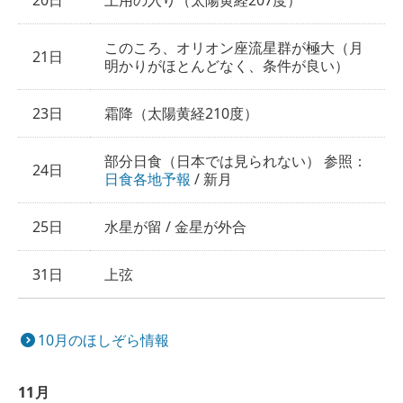
20日
土用の入り（太陽黄経207度）
このころ、オリオン座流星群が極大（月
21日
明かりがほとんどなく、条件が良い）
23日
霜降（太陽黄経210度）
部分日食（日本では見られない） 参照：
24日
日食各地予報
/ 新月
25日
水星が留 / 金星が外合
31日
上弦
10月のほしぞら情報
11月