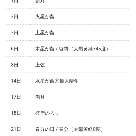
1日
新月
2日
火星が留
3日
土星が留
6日
木星が留 / 啓蟄（太陽黄経345度）
8日
上弦
14日
水星が西方最大離角
17日
満月
18日
彼岸の入り
21日
春分の日 / 春分（太陽黄経0度）