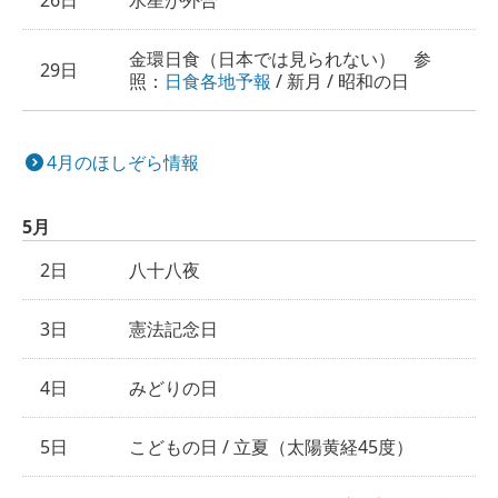
26日
水星が外合
金環日食（日本では見られない） 参
29日
照：
日食各地予報
/ 新月 / 昭和の日
4月のほしぞら情報
5月
2日
八十八夜
3日
憲法記念日
4日
みどりの日
5日
こどもの日 / 立夏（太陽黄経45度）