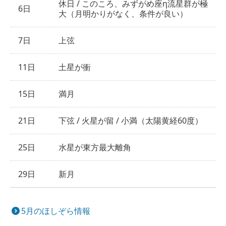
休日 / このころ、みずがめ座η流星群が極
6日
大（月明かりがなく、条件が良い）
7日
上弦
11日
土星が衝
15日
満月
21日
下弦 / 火星が留 / 小満（太陽黄経60度）
25日
水星が東方最大離角
29日
新月
5月のほしぞら情報