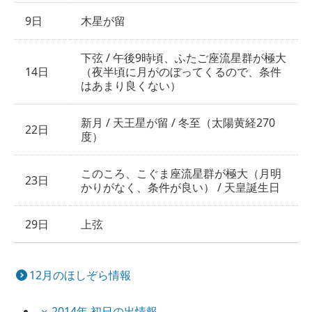
9日
木星が留
下弦 / 午後9時頃、ふたご座流星群が極大
14日
（夜半頃に月がのぼってくるので、条件
はあまり良くない）
新月 / 天王星が留 / 冬至（太陽黄経270
22日
度）
このころ、こぐま座流星群が極大（月明
23日
かりがなく、条件が良い） / 天皇誕生日
29日
上弦
12月のほしぞら情報
2014年 初日の出情報