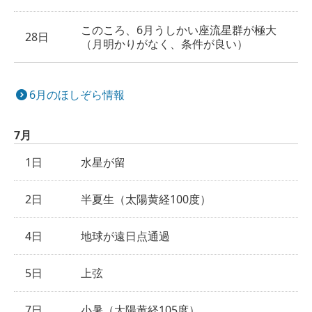
このころ、6月うしかい座流星群が極大
28日
（月明かりがなく、条件が良い）
6月のほしぞら情報
7月
1日
水星が留
2日
半夏生（太陽黄経100度）
4日
地球が遠日点通過
5日
上弦
7日
小暑（太陽黄経105度）