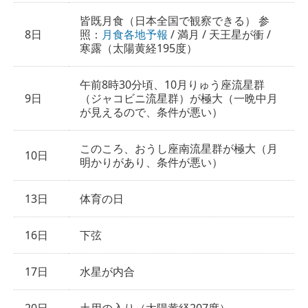
皆既月食（日本全国で観察できる） 参
8日
照：
月食各地予報
/ 満月 / 天王星が衝 /
寒露（太陽黄経195度）
午前8時30分頃、10月りゅう座流星群
9日
（ジャコビニ流星群）が極大（一晩中月
が見えるので、条件が悪い）
このころ、おうし座南流星群が極大（月
10日
明かりがあり、条件が悪い）
13日
体育の日
16日
下弦
17日
水星が内合