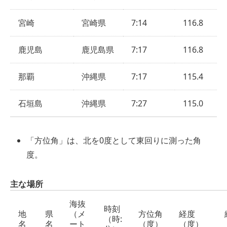
宮崎
宮崎県
7:14
116.8
鹿児島
鹿児島県
7:17
116.8
那覇
沖縄県
7:17
115.4
石垣島
沖縄県
7:27
115.0
「方位角」は、北を0度として東回りに測った角
度。
主な場所
海抜
時刻
地
県
（メ
方位角
経度
（時:
名
名
ート
（度）
（度）