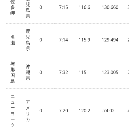
佐
児
多
0
7:15
116.6
130.660
島
岬
県
鹿
名
児
0
7:14
115.9
129.494
瀬
島
県
与
沖
那
縄
0
7:32
115
123.005
国
県
島
ニ
ュ
ア
ー
メ
0
7:20
120.2
-74.02
ヨ
リ
ー
カ
ク