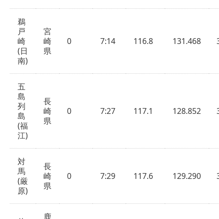
鵜
戸
宮
崎
崎
0
7:14
116.8
131.468
(日
県
南)
五
島
長
列
崎
0
7:27
117.1
128.852
島
県
(福
江)
対
長
馬
崎
0
7:29
117.6
129.290
(厳
県
原)
鹿