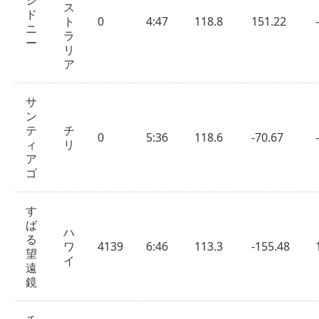
シ
ス
ド
ト
0
4:47
118.8
151.22
ニ
ラ
ー
リ
ア
サ
ン
テ
チ
0
5:36
118.6
-70.67
ィ
リ
ア
ゴ
す
ば
ハ
る
ワ
4139
6:46
113.3
-155.48
望
イ
遠
鏡