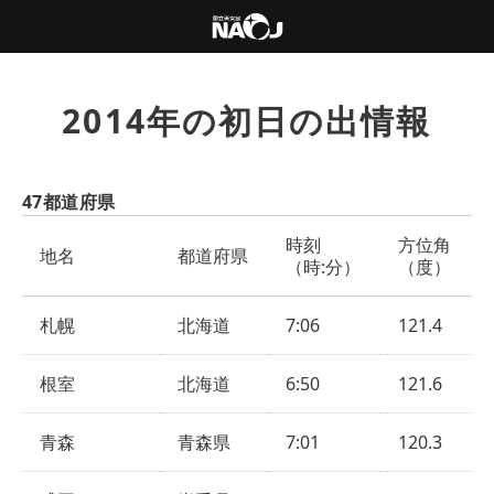
2014年の初日の出情報
47都道府県
時刻
方位角
地名
都道府県
（時:分）
（度）
札幌
北海道
7:06
121.4
根室
北海道
6:50
121.6
青森
青森県
7:01
120.3