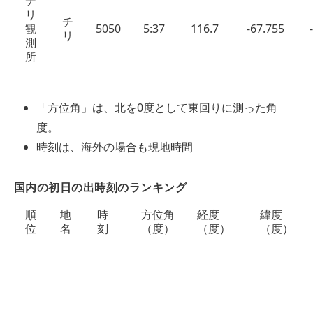
チ
リ
チ
観
5050
5:37
116.7
-67.755
リ
測
所
「方位角」は、北を0度として東回りに測った角
度。
時刻は、海外の場合も現地時間
国内の初日の出時刻のランキング
順
地
時
方位角
経度
緯度
位
名
刻
（度）
（度）
（度）