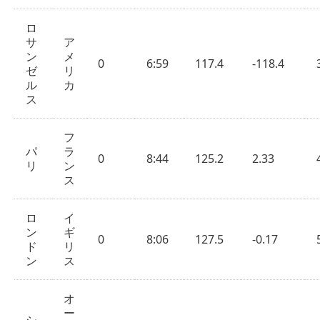
ロ
サ
ア
ン
メ
0
6:59
117.4
-118.4
ゼ
リ
ル
カ
ス
フ
パ
ラ
0
8:44
125.2
2.33
リ
ン
ス
ロ
イ
ン
ギ
0
8:06
127.5
-0.17
ド
リ
ン
ス
オ
ー