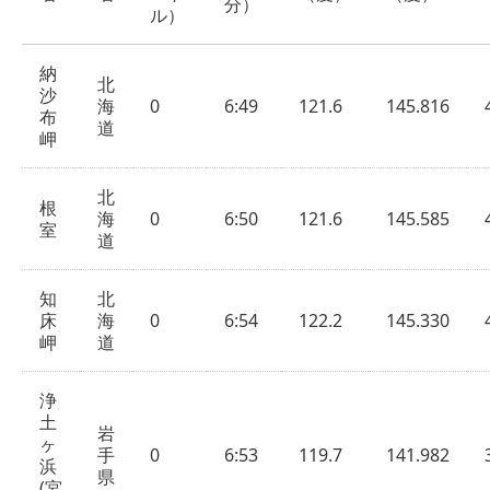
分）
ル）
納
北
沙
海
0
6:49
121.6
145.816
布
道
岬
北
根
海
0
6:50
121.6
145.585
室
道
知
北
床
海
0
6:54
122.2
145.330
岬
道
浄
土
岩
ヶ
手
0
6:53
119.7
141.982
浜
県
(宮