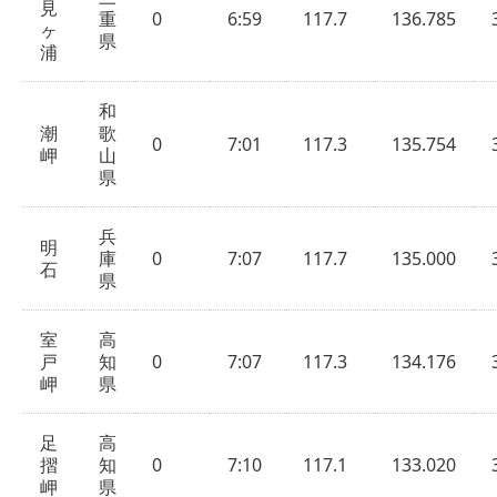
見
重
0
6:59
117.7
136.785
ヶ
県
浦
和
潮
歌
0
7:01
117.3
135.754
岬
山
県
兵
明
庫
0
7:07
117.7
135.000
石
県
室
高
戸
知
0
7:07
117.3
134.176
岬
県
足
高
摺
知
0
7:10
117.1
133.020
岬
県