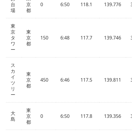
台
京
0
6:50
118.1
139.776
場
都
東
京
東
タ
京
150
6:48
117.7
139.746
ワ
都
ー
ス
カ
東
イ
京
450
6:46
117.5
139.811
ツ
都
リ
ー
東
大
京
0
6:50
117.8
139.356
島
都