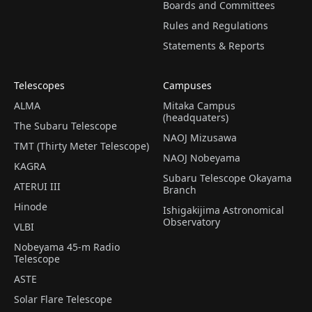
Boards and Committees
Rules and Regulations
Statements & Reports
Telescopes
Campuses
ALMA
Mitaka Campus
(headquaters)
The Subaru Telescope
NAOJ Mizusawa
TMT (Thirty Meter Telescope)
NAOJ Nobeyama
KAGRA
Subaru Telescope Okayama
ATERUI III
Branch
Hinode
Ishigakijima Astronomical
Observatory
VLBI
Nobeyama 45-m Radio
Telescope
ASTE
Solar Flare Telescope