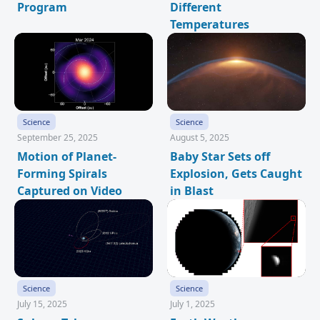
Program
Different
Temperatures
Science
Science
September 25, 2025
August 5, 2025
Motion of Planet-
Baby Star Sets off
Forming Spirals
Explosion, Gets Caught
Captured on Video
in Blast
Science
Science
July 15, 2025
July 1, 2025