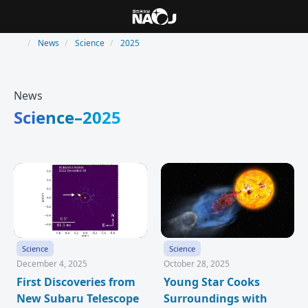
News
Science
2025
News
Science–2025
Science
Science
December 4, 2025
October 28, 2025
First Discoveries from
Young Star Cooks
New Subaru Telescope
Surroundings with