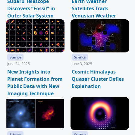
Subaru Telescope
Earth Weather
Discovers “Fossil” in
Satellites Track
Outer Solar System
Venusian Weather
Science
Science
June 24, 2025
June 3, 2025
New Insights into
Cosmic Himalayas
Planet Formation from
Quasar Cluster Defies
Public Data with New
Explanation
Imaging Technique
Science
Science