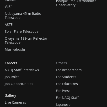
Ishigakijima Astronomical
Observatory
VLBI
Nobeyama 45-m Radio
Telescope
ASTE
Solar Flare Telescope
Okayama 188-cm Reflector
Telescope
Murikabushi
Careers
Others
NAOJ Staff interviews
For Researchers
Job Roles
For Students
Job Opportunities
For Educators
For Press
Gallery
For NAOJ Staff
Live Cameras
Japanese