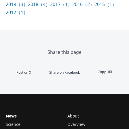
2019（3）
2018（4）
2017（1）
2016（2）
2015（1）
2012（1）
Share this page
Copy URL
Post on X
Share on Facebook
News
About
Science
Overview