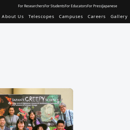
For Researchers
For Students
For Educators
For Press
Japanese
About Us
Telescopes
Campuses
Careers
Gallery