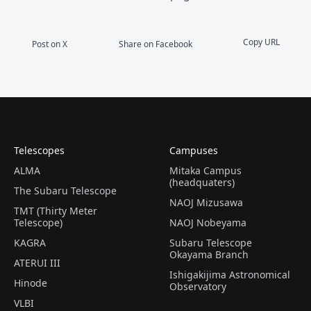
Copy URL
Post on X
Share on Facebook
Telescopes
Campuses
ALMA
Mitaka Campus
(headquaters)
The Subaru Telescope
NAOJ Mizusawa
TMT (Thirty Meter
Telescope)
NAOJ Nobeyama
KAGRA
Subaru Telescope
Okayama Branch
ATERUI III
Ishigakijima Astronomical
Hinode
Observatory
VLBI