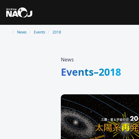
News
Events
2018
News
Events–2018