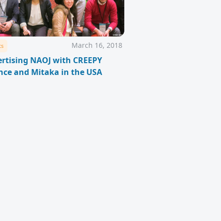
March 16, 2018
ts
rtising NAOJ with CREEPY
nce and Mitaka in the USA