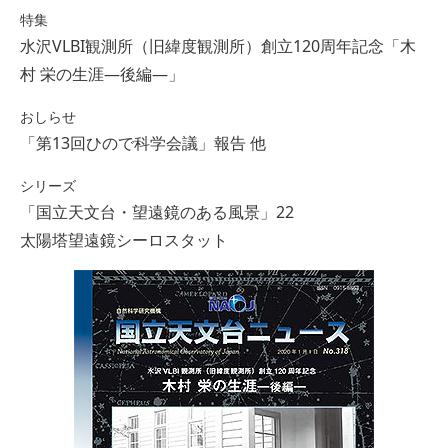
特集
水沢VLBI観測所（旧緯度観測所）創立120周年記念「木
村 栄の生涯―後編―」
おしらせ
「第13回ひので科学会議」報告 他
シリーズ
「国立天文台・望遠鏡のある風景」22
太陽塔望遠鏡シーロスタット