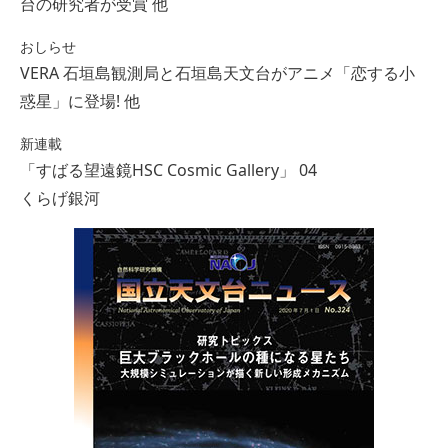
台の研究者が受賞 他
おしらせ
VERA 石垣島観測局と石垣島天文台がアニメ「恋する小
惑星」に登場! 他
新連載
「すばる望遠鏡HSC Cosmic Gallery」 04
くらげ銀河