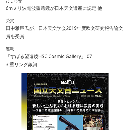
おしらせ
6mミリ波電波望遠鏡が日本天文遺産に認定 他
受賞
田中雅臣氏が、日本天文学会2019年度欧文研究報告論文
賞を受賞
連載
「すばる望遠鏡HSC Cosmic Gallery」 07
3 重リング銀河