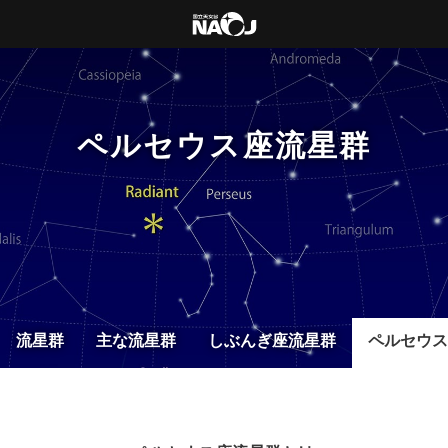
ペルセウス座流星群
流星群
主な流星群
しぶんぎ座流星群
ペルセウス