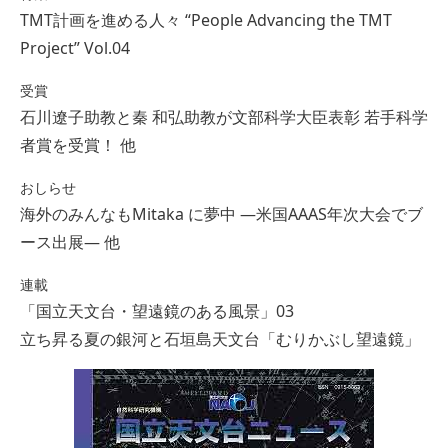
TMT計画を進める人々 “People Advancing the TMT
Project” Vol.04
受賞
石川遼子助教と秦 和弘助教が文部科学大臣表彰 若手科学
者賞を受賞！ 他
おしらせ
海外のみんなもMitaka に夢中 ―米国AAAS年次大会でブ
ース出展― 他
連載
「国立天文台・望遠鏡のある風景」03
立ち昇る夏の銀河と石垣島天文台「むりかぶし望遠鏡」