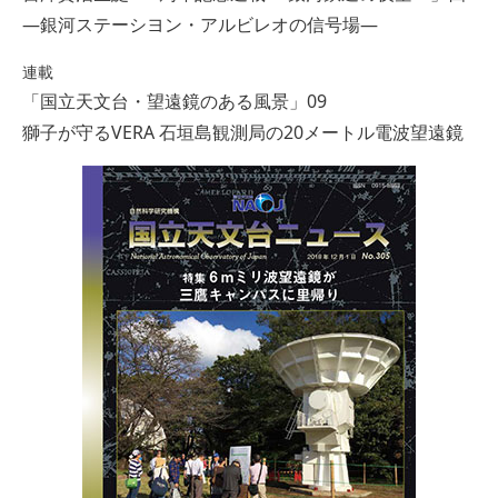
―銀河ステーシヨン・アルビレオの信号場―
連載
「国立天文台・望遠鏡のある風景」09
獅子が守るVERA 石垣島観測局の20メートル電波望遠鏡