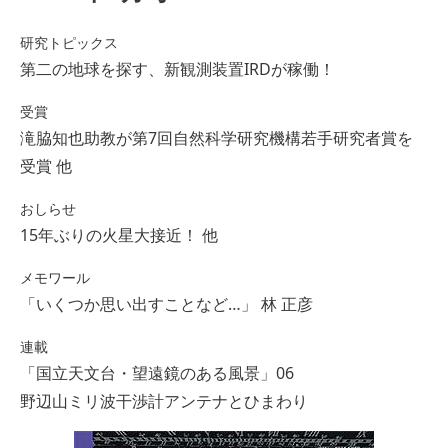
研究トピックス
第二の地球を探す、新観測装置IRDが稼働！
受賞
滝脇知也助教が第7回自然科学研究機構若手研究者賞を
受賞 他
おしらせ
15年ぶりの火星大接近！ 他
メモワール
「いくつか思い出すことなど…」 林 正彦
連載
「国立天文台・望遠鏡のある風景」06
野辺山ミリ波干渉計アンテナとひまわり