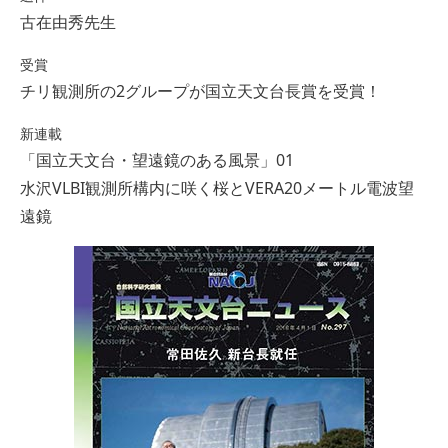
古在由秀先生
受賞
チリ観測所の2グループが国立天文台長賞を受賞！
新連載
「国立天文台・望遠鏡のある風景」01
水沢VLBI観測所構内に咲く桜とVERA20メートル電波望
遠鏡