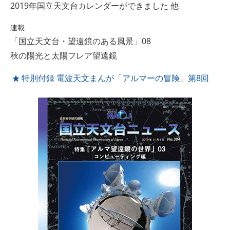
2019年国立天文台カレンダーができました 他
連載
「国立天文台・望遠鏡のある風景」08
秋の陽光と太陽フレア望遠鏡
特別付録 電波天文まんが「アルマーの冒険」第8回