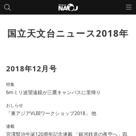
国立天文台ニュース2018年
2018年12月号
特集
6mミリ波望遠鏡が三鷹キャンパスに里帰り
おしらせ
「東アジアVLBIワークショップ2018」 他
連載
宮澤賢治生誕120周年記念連載 「銀河鉄道の夜空へ」四