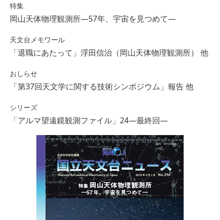
特集
岡山天体物理観測所―57年、宇宙を見つめて―
天文台メモワール
「退職にあたって」浮田信治（岡山天体物理観測所） 他
おしらせ
「第37回天文学に関する技術シンポジウム」報告 他
シリーズ
「アルマ望遠鏡観測ファイル」24―最終回―