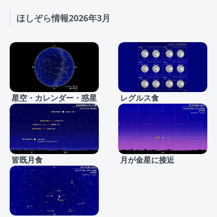
ほしぞら情報2026年3月
星空・カレンダー・惑星
レグルス食
皆既月食
月が金星に接近