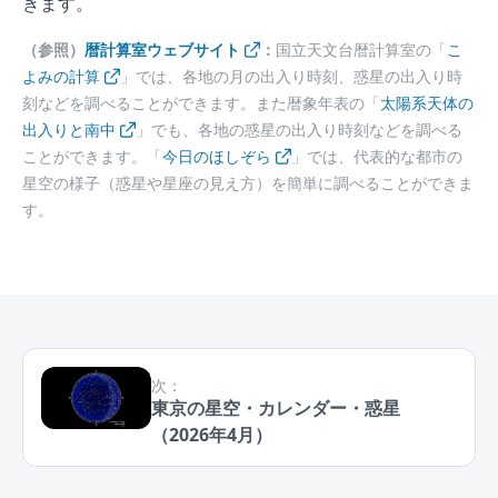
きます。
（参照）
暦計算室ウェブサイト
：
国立天文台暦計算室の「
こ
よみの計算
」では、各地の月の出入り時刻、惑星の出入り時
刻などを調べることができます。また暦象年表の「
太陽系天体の
出入りと南中
」でも、各地の惑星の出入り時刻などを調べる
ことができます。「
今日のほしぞら
」では、代表的な都市の
星空の様子（惑星や星座の見え方）を簡単に調べることができま
す。
次：
東京の星空・カレンダー・惑星
（2026年4月）