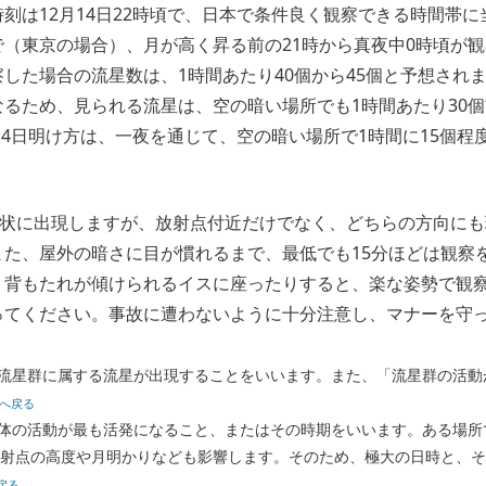
刻は12月14日22時頃で、日本で条件良く観察できる時間帯に
（東京の場合）、月が高く昇る前の21時から真夜中0時頃が
した場合の流星数は、1時間あたり40個から45個と予想され
るため、見られる流星は、空の暗い場所でも1時間あたり30
ら14日明け方は、一夜を通じて、空の暗い場所で1時間に15個
状に出現しますが、放射点付近だけでなく、どちらの方向にも
また、屋外の暗さに目が慣れるまで、最低でも15分ほどは観察
、背もたれが傾けられるイスに座ったりすると、楽な姿勢で観
ってください。事故に遭わないように十分注意し、マナーを守
流星群に属する流星が出現することをいいます。また、「流星群の活動
へ戻る
体の活動が最も活発になること、またはその時期をいいます。ある場所
射点の高度や月明かりなども影響します。そのため、極大の日時と、そ
戻る