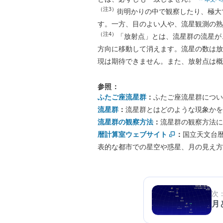
（注3）
街明かりの中で観察したり、極大
す。一方、目のよい人や、流星観測の熟
（注4）
「放射点」とは、流星群の流星が
方向に移動して消えます。流星の数は放
現は期待できません。また、放射点は
参照：
ふたご座流星群
：
ふたご座流星群につい
流星群
：
流星群とはどのような現象かを
流星群の観察方法
：
流星群の観察方法に
暦計算室ウェブサイト
：
国立天文台
表的な都市での星空や惑星、月の見え方
次
月