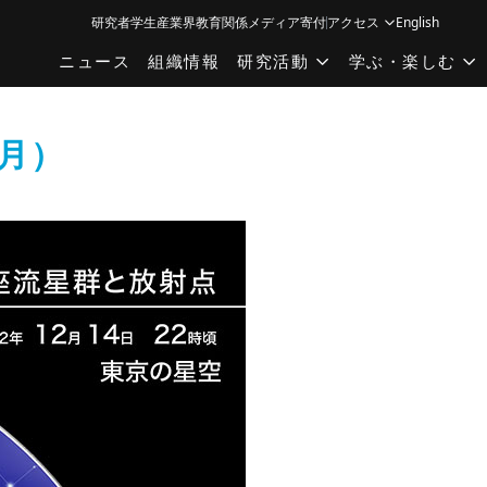
研究者
学生
産業界
教育関係
メディア
寄付
アクセス
English
ニュース
組織情報
研究活動
学ぶ・楽しむ
2月）