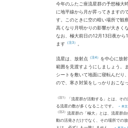
今年のふたご座流星群の予想極大時
に地平線から月が昇ってきますので
す。このときに空の暗い場所で観察
高くなり月明かりの影響が大きくな
なお、極大前日の12月13日夜か
（注3）
ます
。
（注4）
流星は、放射点
を中心に放射
範囲を見渡すようにしましょう。
シートを敷いて地面に寝転んだり
ので、寒さ対策をしっかりおこな
（注1）
「流星群が活動する」とは、その
る流星の数が多くなることです。
本文
（注2）
流星群の「極大」とは、流星群自
動の活発さだけでなく、その場所での放
とは、必ずしも一致しません。
本文へ