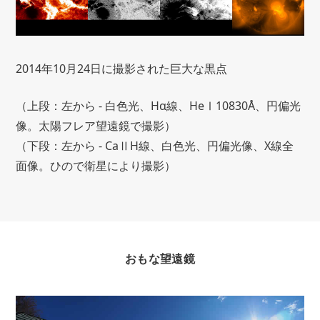
2014年10月24日に撮影された巨大な黒点
（上段：左から - 白色光、Hα線、HeⅠ10830Å、円偏光
像。太陽フレア望遠鏡で撮影）
（下段：左から - CaⅡH線、白色光、円偏光像、X線全
面像。ひので衛星により撮影）
おもな望遠鏡