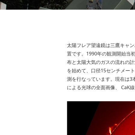
太陽フレア望遠鏡は三鷹キャン
置です。1990年の観測開始当
布と太陽大気のガスの流れの計
を始めて、口径15センチメート
測を行なっています。現在は3
による光球の全面画像、 Ca