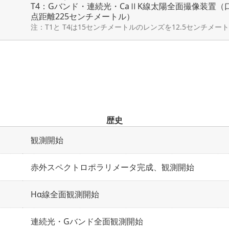
T4：Gバンド・連続光・CaⅡK線太陽全面撮像装置（口
点距離225センチメートル）
注：T1と T4は15センチメートルのレンズを12.5センチメ
歴史
観測開始
赤外スペクトロポラリメータ完成、観測開始
Hα線全面観測開始
連続光・Gバンド全面観測開始