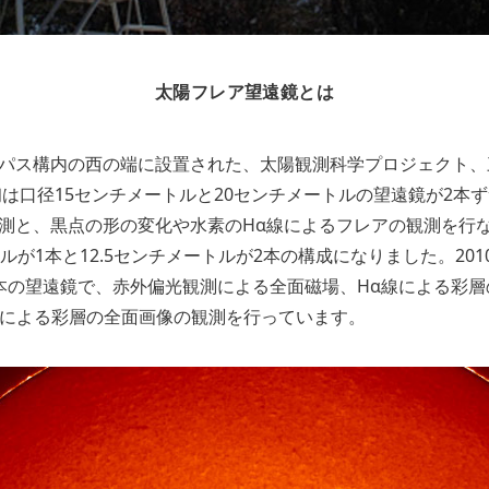
太陽フレア望遠鏡とは
パス構内の西の端に設置された、太陽観測科学プロジェクト、
初は口径15センチメートルと20センチメートルの望遠鏡が2本
測と、黒点の形の変化や水素のHα線によるフレアの観測を行な
ルが1本と12.5センチメートルが2本の構成になりました。20
本の望遠鏡で、赤外偏光観測による全面磁場、Hα線による彩層
K線による彩層の全面画像の観測を行っています。