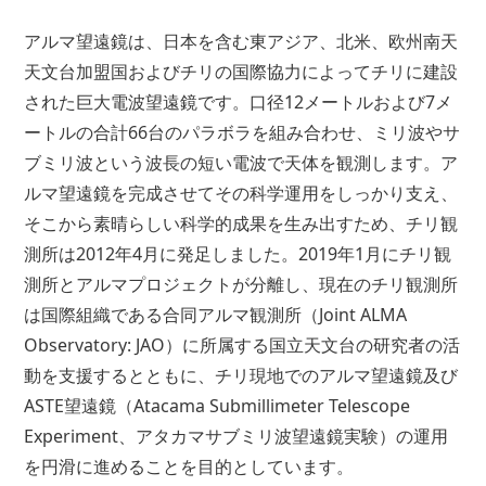
アルマ望遠鏡は、日本を含む東アジア、北米、欧州南天
天文台加盟国およびチリの国際協力によってチリに建設
された巨大電波望遠鏡です。口径12メートルおよび7メ
ートルの合計66台のパラボラを組み合わせ、ミリ波やサ
ブミリ波という波長の短い電波で天体を観測します。ア
ルマ望遠鏡を完成させてその科学運用をしっかり支え、
そこから素晴らしい科学的成果を生み出すため、チリ観
測所は2012年4月に発足しました。2019年1月にチリ観
測所とアルマプロジェクトが分離し、現在のチリ観測所
は国際組織である合同アルマ観測所（Joint ALMA
Observatory: JAO）に所属する国立天文台の研究者の活
動を支援するとともに、チリ現地でのアルマ望遠鏡及び
ASTE望遠鏡（Atacama Submillimeter Telescope
Experiment、アタカマサブミリ波望遠鏡実験）の運用
を円滑に進めることを目的としています。