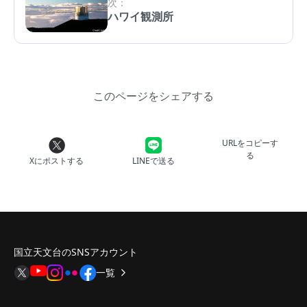
次：
ハワイ観測所
このページをシェアする
URLをコピーす
る
Xにポストする
LINEで送る
国立天文台のSNSアカウント
一覧