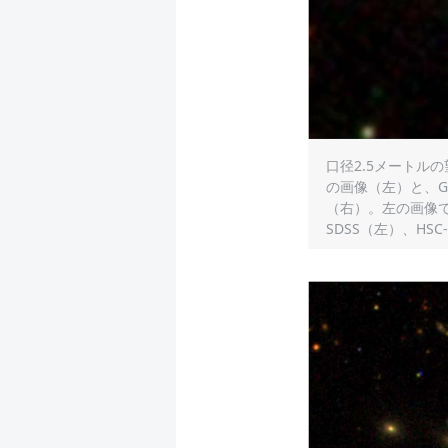
口径2.5メートルの望
の画像（左）と、G
（右）。左の画像
SDSS（左）、HSC-