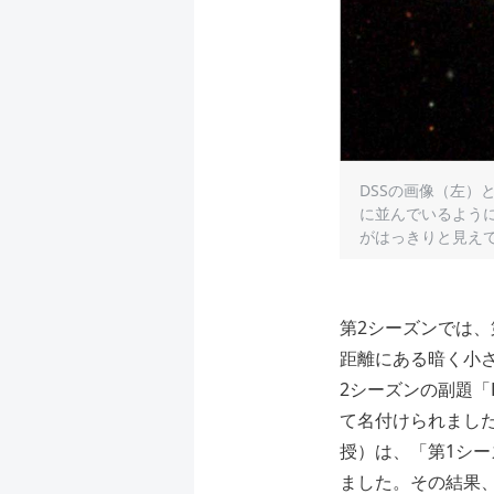
DSSの画像（左）
に並んでいるよう
がはっきりと見えてい
第2シーズンでは
距離にある暗く小
2シーズンの副題「
て名付けられました
授）は、「第1シ
ました。その結果