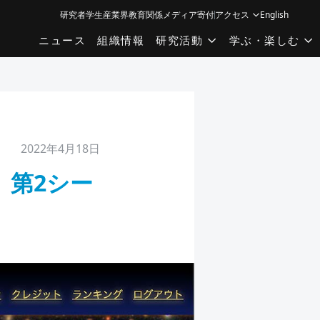
研究者
学生
産業界
教育関係
メディア
寄付
アクセス
English
ニュース
組織情報
研究活動
学ぶ・楽しむ
2022年4月18日
E」第2シー