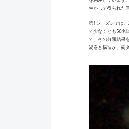
を利用しています。
生かして得られた
第1シーズンでは
て少なくとも50
て、その分類結果
渦巻き構造が、衝