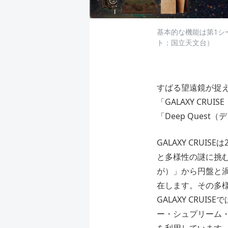
基本的な機能は第1シ
ト：国立天文台）
すばる望遠鏡が捉
「GALAXY C
「Deep Ques
GALAXY CRU
と多様性の謎に挑
が）」から円盤と
在します。その多
GALAXY CRUI
ー・シュプリーム・