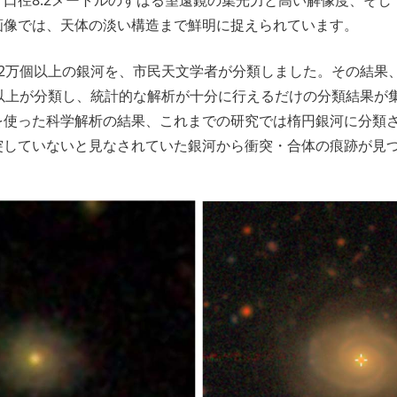
口径8.2メートルのすばる望遠鏡の集光力と高い解像度、そし
画像では、天体の淡い構造まで鮮明に捉えられています。
、2万個以上の銀河を、市民天文学者が分類しました。その結果
名以上が分類し、統計的な解析が十分に行えるだけの分類結果が
を使った科学解析の結果、これまでの研究では楕円銀河に分類
突していないと見なされていた銀河から衝突・合体の痕跡が見