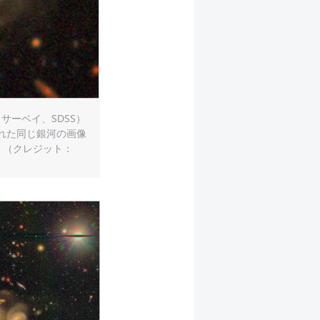
カイサーベイ、SDSS）
された同じ銀河の画像
。（クレジット：