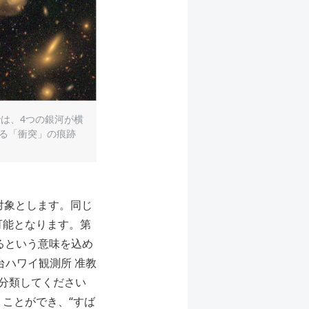
では、4つの銀河が横
る「衝突」の痕跡
対象とします。同じ
可能となります。第
迫るという意味を込め
台ハワイ観測所 准教
分類してください
ことができ、“すば