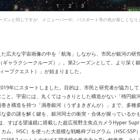
ーズンと同じですが、メニューバーや、パスポート等の色が新しくなり
えた広大な宇宙画像の中を「航海」しながら、市民が銀河の研
RUISE（ギャラクシークルーズ）」。第2シーズンとして、より深
t（ディープクエスト）」が始まりました。
ISEは2019年にスタートしました。目的は、市民と研究者が協力
むこと。宇宙には、丸くてはっきりとした構造がない「楕円銀
渦巻き構造を持つ「渦巻銀河（うずまきぎんが）」まで、多種
様な姿の謎を解く鍵を、銀河同士の衝突・合体が握っているか
SEでは、すばる望遠鏡に搭載した超広視野主焦点カメラHyper Supr
カム、HSC）を使った大規模な戦略枠プログラム（HSC-SSP