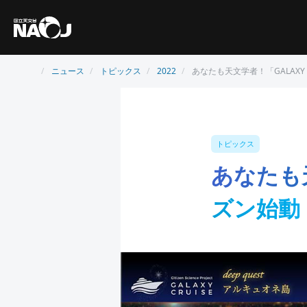
ニュース
トピックス
2022
あなたも天文学者！「GALAXY 
トピックス
あなたも天
ズン始動