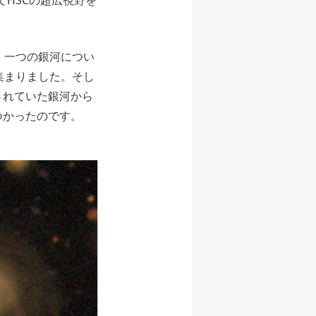
てHSCの超広視野を
、一つの銀河につい
集まりました。そし
されていた銀河から
つかったのです。