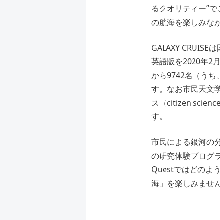
るクオリティー”
の航海を楽しみな
GALAXY CRU
英語版を2020年2
から9742名（う
す。なお市民天文
ス（citizen 
す。
市民による銀河の分
の研究体験プログラ
Questではどの
海」を楽しみませ