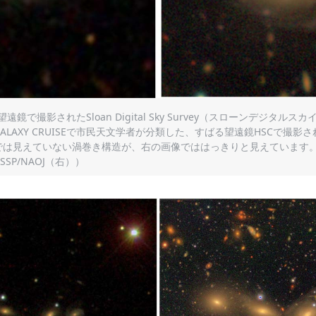
遠鏡で撮影されたSloan Digital Sky Survey（スローンデジタルス
ALAXY CRUISEで市民天文学者が分類した、すばる望遠鏡HSCで撮影
では見えていない渦巻き構造が、右の画像でははっきりと見えています
SSP/NAOJ（右））