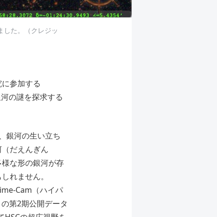
ました。（クレジッ
究に参加する
く銀河の謎を探求する
して、銀河の生い立ち
河（だえんぎん
多様な形の銀河が存
もしれません。
ime-Cam（ハイパ
）の第2期公開データ