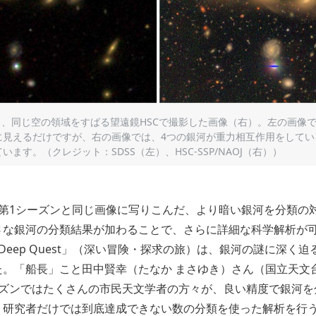
と、同じ空の領域をすばる望遠鏡HSCで撮影した画像（右）。左の画像
に見えるだけですが、右の画像では、4つの銀河が重力相互作用をしてい
ます。（クレジット：SDSS（左）、HSC-SSP/NAOJ（右））
、第1シーズンと同じ画像に写りこんだ、より暗い銀河を分類の
さな銀河の分類結果が加わることで、さらに詳細な科学解析が
Deep Quest」（深い冒険・探求の旅）は、銀河の謎に深く
。「船長」こと田中賢幸（たなか まさゆき）さん（国立天文
ーズンではたくさんの市民天文学者の方々が、良い精度で銀河を
、研究者だけでは到底達成できない数の分類を使った解析を行う