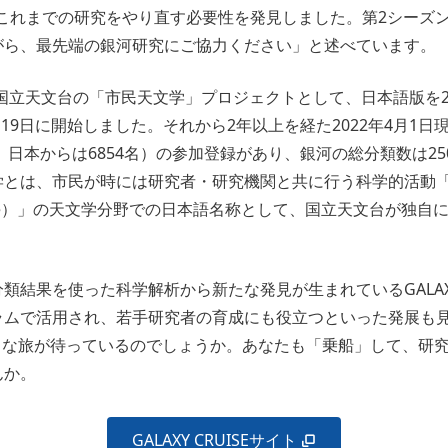
でこれまでの研究をやり直す必要性を発見しました。第2シーズ
がら、最先端の銀河研究にご協力ください」と述べています。
ISEは国立天文台の「市民天文学」プロジェクトとして、日本語版を2
月19日に開始しました。それから2年以上を経た2022年4月1日
ち、日本からは6854名）の参加登録があり、銀河の総分類数は2
学とは、市民が時には研究者・研究機関と共に行う科学的活動
science）」の天文学分野での日本語名称として、国立天文台が独
類結果を使った科学解析から新たな発見が生まれているGALAXY 
ムで活用され、若手研究者の育成にも役立つといった発展も見
ような旅が待っているのでしょうか。あなたも「乗船」して、研
んか。
GALAXY CRUISEサイト