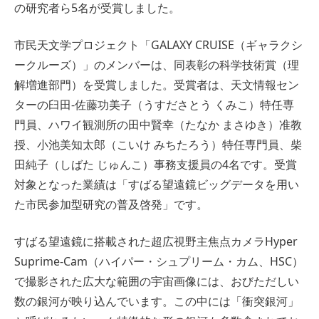
の研究者ら5名が受賞しました。
市民天文学プロジェクト「GALAXY CRUISE（ギャラクシ
ークルーズ）」のメンバーは、同表彰の科学技術賞（理
解増進部門）を受賞しました。受賞者は、天文情報セン
ターの臼田-佐藤功美子（うすださとう くみこ）特任専
門員、ハワイ観測所の田中賢幸（たなか まさゆき）准教
授、小池美知太郎（こいけ みちたろう）特任専門員、柴
田純子（しばた じゅんこ）事務支援員の4名です。受賞
対象となった業績は「すばる望遠鏡ビッグデータを用い
た市民参加型研究の普及啓発」です。
すばる望遠鏡に搭載された超広視野主焦点カメラHyper
Suprime-Cam（ハイパー・シュプリーム・カム、HSC）
で撮影された広大な範囲の宇宙画像には、おびただしい
数の銀河が映り込んでいます。この中には「衝突銀河」