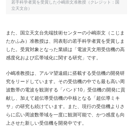
若手科学者賞を受賞した小嶋崇文准教授（クレジット：国
立天文台）
また、国立天文台先端技術センターの小嶋崇文（こじま
たかふみ）准教授は、同表彰の若手科学者賞を受賞しま
した。受賞対象となった業績は「電波天文用受信機の高
感度化および広帯域化に関する研究」です。
小嶋准教授は、アルマ望遠鏡に搭載する受信機の開発研
究をリードしています。その受信機の中でも最も高い周
波数帯の電波を観測する「バンド10」受信機の開発に貢
献し、加えて超伝導受信機の中核となる「超伝導ミキ
サ」の研究も続けています。また、現行の受信機よりさ
らに広い周波数帯域を一度に観測可能で、かつ感度も向
上させた新しい受信機を開発中です。