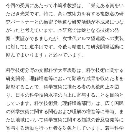
今回の受賞にあたって小嶋准教授は、「栄えある賞をい
ただき光栄です。特に、高い技術力を有する複数名の研
究パートナーとの緻密で地道な研究活動が本成果につな
がったと考えています。本研究では鍵となる技術の発
案・実証ができましたが、次世代アルマ望遠鏡への実装
に対しては道半ばです。今後も精進して研究開発活動に
励んでまいります」と述べています。
科学技術分野の文部科学大臣表彰は、科学技術に関する
研究開発、理解増進等において顕著な成果を収めた者を
顕彰することで、科学技術に携わる者の意欲向上を図
り、日本の科学技術水準の向上に寄与することを目的と
しています。科学技術賞（理解増進部門）は、広く国民
の科学技術に関する関心および理解の増進等に寄与、ま
たは地域において科学技術に関する知識の普及啓発等に
寄与する活動を行った者を対象としています。若手科学