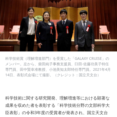
科学技術賞（理解増進部門）を受賞した「GALAXY CRUISE」の
メンバー。左から、柴田純子事務支援員、臼田-佐藤功美子特任
専門員、田中賢幸准教授、小池美知太郎特任専門員。2021年4月
14日、表彰式会場にて撮影。（クレジット：国立天文台）
科学技術に関する研究開発、理解増進等における顕著な
成果を収めた者を表彰する「科学技術分野の文部科学大
臣表彰」の令和3年度の受賞者が発表され、国立天文台