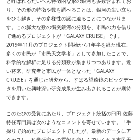
と呼ばれるたいへん特徴的な形の銀河も多数含まれてお
り、その形の特徴や数を調べることは、銀河の生い立ち
をひも解き、その多様性の謎に迫ることにつながりま
す。この膨大な数の衝突銀河の分類を、市民の力を借り
て進めるプロジェクトが「GALAXY CRUISE」です。
2019年11月のプロジェクト開始から1年半を経た現在、
多くの市民が「市民天文学者」として参加したことで、
科学的な解析に足りる分類数が集まりつつあります。近
い将来、研究者と市民が一体となった「GALAXY
CRUISE」を通じた研究から、すばる望遠鏡のビッグデー
タを用いた興味深い研究成果が生み出されることが期待
できます。
このたびの受賞にあたり、プロジェクト統括の臼田-佐藤
特任専門員は次のようなコメントを寄せています。「手
探りで始めたプロジェクトでしたが、最新のデータにア
クセスし、科学研究への貢献を楽しんでおられる市民天