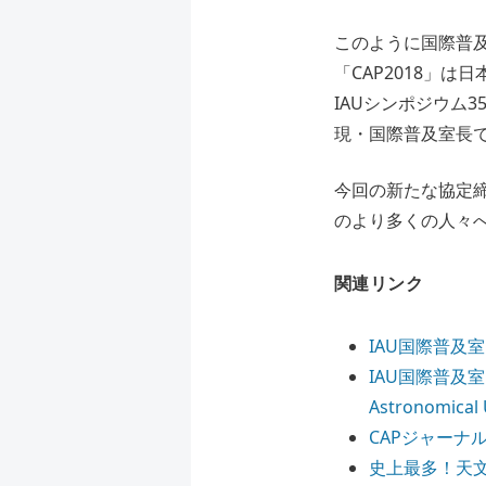
このように国際普
「CAP2018」
IAUシンポジウム358「
現・国際普及室長で
今回の新たな協定締
のより多くの人々
関連リンク
IAU国際普及
IAU国際普及室 新規
Astronomical
CAPジャーナ
史上最多！天文