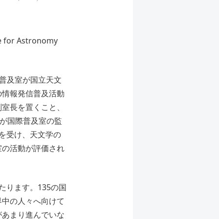
r Astronomy
際普及室が国立天文
の情報発信普及活動
副室長を置くこと、
会が国際普及室の監
を受け、天文学の
室の活動が評価され
ります。135の国
界中の人々へ向けて
があまり進んでいな