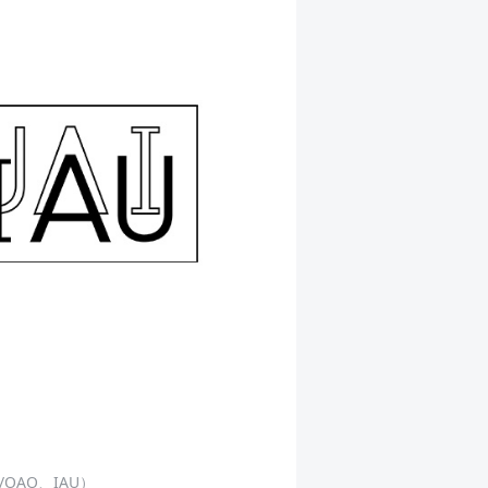
OAO、IAU）