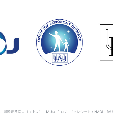
国際普及室ロゴ（中央）、IAUロゴ（右）（クレジット：NAOJ、IAU/