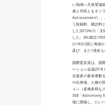
い地域へ天体望遠鏡の
者と市民とをオンライ
Astronome
う投稿料、購読料
した2015年の「
した。IAU創立1
の143の国と地域
及び、また1億名
国際普及室は、国際
ーション会議2018
去最多の参加者数を
や出身地、人種や
ョン（多種多様な人
358「Astronomy
場に開催し、たい