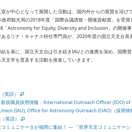
及室が中心となって展開した活動は、国内外からの賞賛を浴び
は日本政府観光局の2018年度「国際会議誘致・開催貢献賞」を受
Astronomy for Equity, Diversity and Inclusion
あるリナ・キャナス特任専門員が、2020年度の国立天文台長
結を基に、国立天文台は引き続きIAUとの連携を深め、国際
へ天文学を普及する活動を推進していきます。
室（英語）
職員採用情報：International Outreach Officer (IOO) of Th
 Union (IAU), Office for Astronomy Outreach (OAO)（
ル（英語）
コミュニケータが福岡に集結！ ― 「世界天文コミュニケーション会