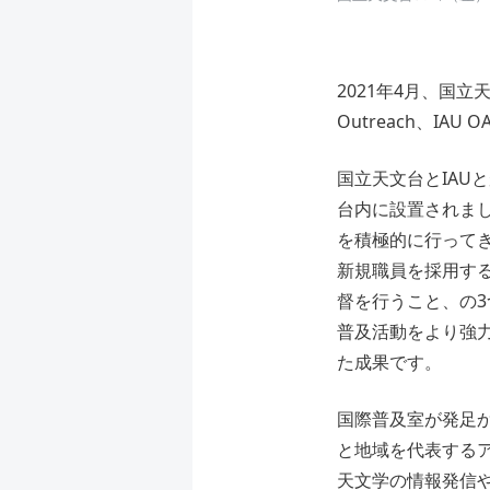
2021年4月、国立天文
Outreach、I
国立天文台とIAU
台内に設置されま
を積極的に行って
新規職員を採用する
督を行うこと、の
普及活動をより強
た成果です。
国際普及室が発足か
と地域を代表する
天文学の情報発信