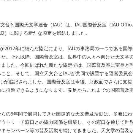
台と国際天文学連合（IAU）は、IAU国際普及室（IAU Office fo
AU OAO）に関する新たな協定を締結しました。
とが2012年に結んだ協定により、IAUの事務局の一つである国
した。それ以降、国際普及室は、世界中の人々へ向けた天文学
きました。今回結ばれた新たな協定では、国際普及室に室長と
こと、そして、国立天文台とIAUが共同で設置する運営委員
3つが追記されました。国際普及室は今後、財政面でさらに支援
力に推進できるようになります。発足からこれまでの国際普及
らの9年間で展開してきた国際的な天文普及活動は、多岐にわた
アウトリーチ窓口との協力関係を構築し、その窓口を通じて世
やキャンペーン等の普及活動を続けてきました。天文学の普及