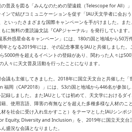
普及を図る「みんなのための望遠鏡（Telescope for All）
ンで結びコミュニケーションを促す「IAU天文学者に会おう（Mee
rs!）」、といったさまざまな国際キャンペーンを手がけました。ま
ともに無料の査読論文誌『CAPジャーナル』を発行しています
太陽系外惑星命名キャンペーン」には、180の国と地域から50
00周年となる2019年には、その記念事業をIAUと共催しました
から5000件を超えるイベントの登録があり、関わった人々は500
もの人々に天文普及活動を行ったことになります。
会議も主催してきました。2018年に国立天文台と共催した「
 in 福岡（CAP2018）」には、53の国と地域から446名が参
記録しました。またIAUとしては初めて、天文学におけるダ
国籍、使用言語、障害の有無などを超えた多種多様な人材のこ
材を社会に受け入れ生かすこと）をテーマとしたIAUシンポ
 for Equity, Diversity and Inclusion」を、2019年に
へん盛況な会議となりました。