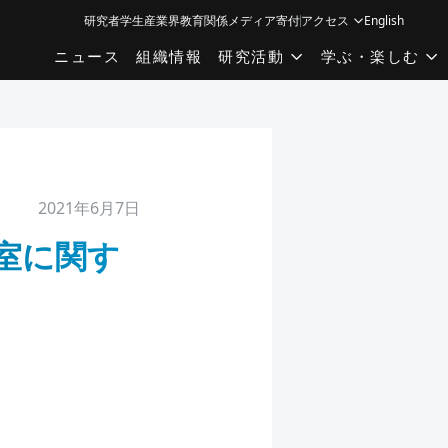
研究者
学生
産業界
教育関係
メディア
寄付
アクセス
English
ニュース
組織情報
研究活動
学ぶ・楽しむ
2021年6月7日
室に関す