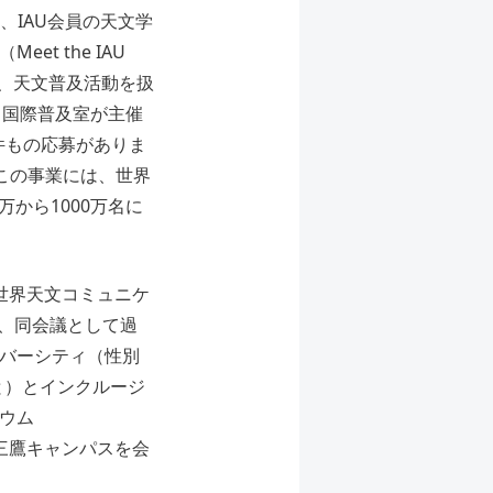
」、IAU会員の天文学
t the IAU
た、天文普及活動を扱
。国際普及室が主催
万件もの応募がありま
。この事業には、世界
万から1000万名に
世界天文コミュニケ
加し、同会議として過
イバーシティ（性別
と）とインクルージ
ジウム
国立天文台三鷹キャンパスを会