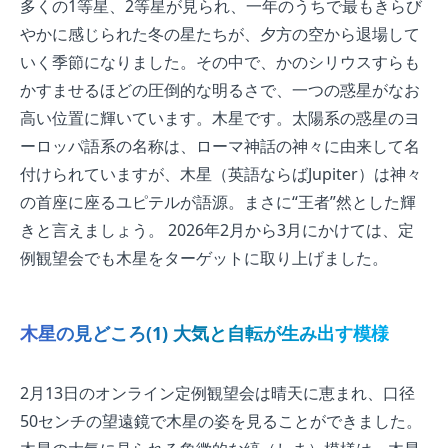
多くの1等星、2等星が見られ、一年のうちで最もきらび
やかに感じられた冬の星たちが、夕方の空から退場して
いく季節になりました。その中で、かのシリウスすらも
かすませるほどの圧倒的な明るさで、一つの惑星がなお
高い位置に輝いています。木星です。太陽系の惑星のヨ
ーロッパ語系の名称は、ローマ神話の神々に由来して名
付けられていますが、木星（英語ならばJupiter）は神々
の首座に座るユピテルが語源。まさに“王者”然とした輝
きと言えましょう。 2026年2月から3月にかけては、定
例観望会でも木星をターゲットに取り上げました。
木星の見どころ(1) 大気と自転が生み出す模様
2月13日のオンライン定例観望会は晴天に恵まれ、口径
50センチの望遠鏡で木星の姿を見ることができました。