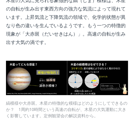
木星の大気に見られる象徴的な縞（しま）模様は、木星
の自転が生み出す東西方向の強力な気流によって現れて
います。上昇気流と下降気流の領域で、化学的状態が異
なり色の違いを生んでいるようです。もう一つの特徴的
現象が「大赤斑（だいせきはん）」。高速の自転が生み
出す大気の渦です。
縞模様や大赤斑。木星の特徴的な模様はどのようにしてできるの
か？ 1周約10時間という高速の自転が、木星の大気運動に大き
く影響しています。定例観望会の解説資料から。