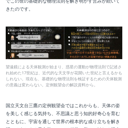
でこの世の基礎的な物理法則を解き明かす営みが続いて
きたのです。
望遠鏡による天体観測が始まり、惑星の運動が物理法則で記述さ
れ始めた17世紀は、近代的な天文学が花開いた世紀と言えるかも
しれない。現在も、基礎的な物理法則を検証するための天体観測
の意義は変わらない。定例観望会の解説資料から。
国立天文台三鷹の定例観望会ではこれからも、天体の姿
を美しく感じる気持ち、不思議と思う知的好奇心を育む
とともに、宇宙を通して世界の根本的な成り立ちを解き