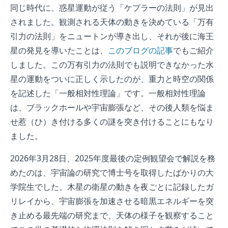
同じ時代に、惑星運動が従う「ケプラーの法則」が見出
されました。観測される天体の動きを決めている「万有
引力の法則」をニュートンが導き出し、それが後に海王
星の発見を導いたことは、
このブログの記事
でもご紹介
しました。この万有引力の法則でも説明できなかった水
星の運動をついに正しく示したのが、重力と時空の関係
を記述した「一般相対性理論」です。一般相対性理論
は、ブラックホールや宇宙膨張など、その後人類を悩ま
せ惹（ひ）き付ける多くの謎を突き付けることにもなり
ました。
2026年3月28日、2025年度最後の定例観望会で解説を務
めたのは、宇宙論の研究で博士号を取得したばかりの大
学院生でした。木星の衛星の動きを夜ごとに記録したガ
リレイから、宇宙膨張を加速させる暗黒エネルギーを突
き止める最先端の研究まで、天体の様子を観察すること