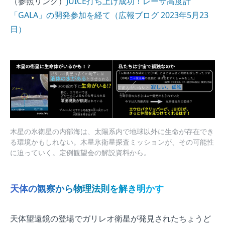
（参照リンク）
JUICE打ち上げ成功！レーザ高度計
「GALA」の開発参加を経て（広報ブログ 2023年5月23
日）
木星の氷衛星の内部海は、太陽系内で地球以外に生命が存在でき
る環境かもしれない。木星氷衛星探査ミッションが、その可能性
に迫っていく。定例観望会の解説資料から。
天体の観察から物理法則を解き明かす
天体望遠鏡の登場でガリレオ衛星が発見されたちょうど