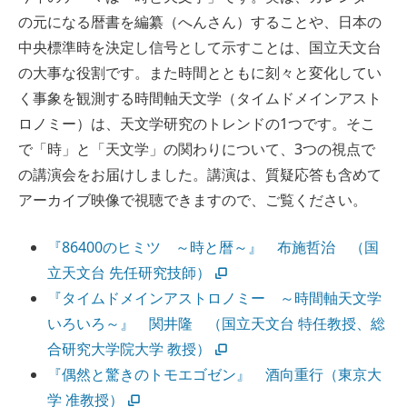
の元になる暦書を編纂（へんさん）することや、日本の
中央標準時を決定し信号として示すことは、国立天文台
の大事な役割です。また時間とともに刻々と変化してい
く事象を観測する時間軸天文学（タイムドメインアスト
ロノミー）は、天文学研究のトレンドの1つです。そこ
で「時」と「天文学」の関わりについて、3つの視点で
の講演会をお届けしました。講演は、質疑応答も含めて
アーカイブ映像で視聴できますので、ご覧ください。
『86400のヒミツ ～時と暦～』 布施哲治 （国
立天文台 先任研究技師）
『タイムドメインアストロノミー ～時間軸天文学
いろいろ～』 関井隆 （国立天文台 特任教授、総
合研究大学院大学 教授）
『偶然と驚きのトモエゴゼン』 酒向重行（東京大
学 准教授）