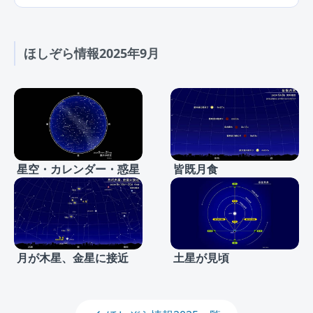
ほしぞら情報2025年9月
星空・カレンダー・惑星
皆既月食
月が木星、金星に接近
土星が見頃