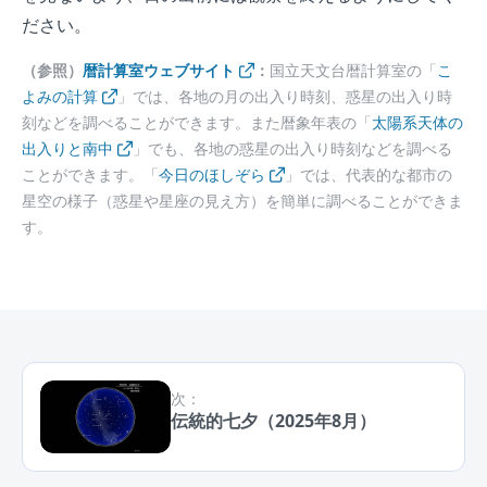
ださい。
（参照）
暦計算室ウェブサイト
：
国立天文台暦計算室の「
こ
よみの計算
」では、各地の月の出入り時刻、惑星の出入り時
刻などを調べることができます。また暦象年表の「
太陽系天体の
出入りと南中
」でも、各地の惑星の出入り時刻などを調べる
ことができます。「
今日のほしぞら
」では、代表的な都市の
星空の様子（惑星や星座の見え方）を簡単に調べることができま
す。
次：
伝統的七夕（2025年8月）