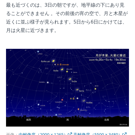
最も近づくのは、3日の朝ですが、地平線の下にあり見
ることができません 。その前後の宵の空で、月と木星が
近くに並ぶ様子が見られます。5日から6日にかけては、
月は火星に近づきます。
画像：
中解像度（2000 x 1265）
高解像度（5500 x 3480）