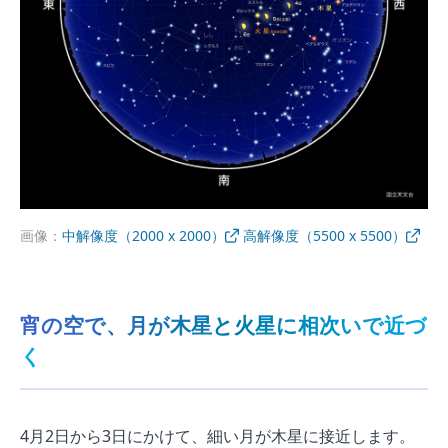
画像：
中解像度（2000 x 2000）
高解像度（5500 x 5500）
宵の空で、月が木星と火星に相次いで近づ
く
4月2日から3日にかけて、細い月が木星に接近します。