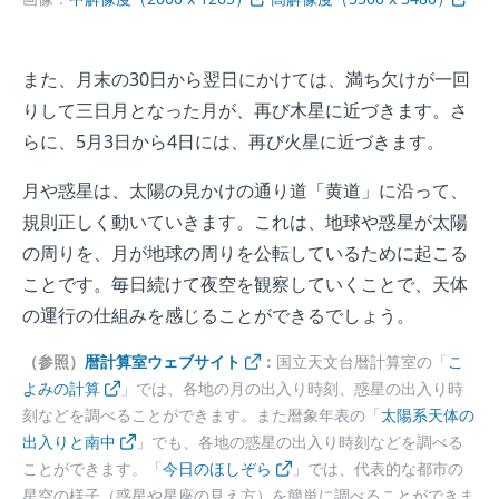
また、月末の30日から翌日にかけては、満ち欠けが一回
りして三日月となった月が、再び木星に近づきます。さ
らに、5月3日から4日には、再び火星に近づきます。
月や惑星は、太陽の見かけの通り道「黄道」に沿って、
規則正しく動いていきます。これは、地球や惑星が太陽
の周りを、月が地球の周りを公転しているために起こる
ことです。毎日続けて夜空を観察していくことで、天体
の運行の仕組みを感じることができるでしょう。
（参照）
暦計算室ウェブサイト
：
国立天文台暦計算室の「
こ
よみの計算
」では、各地の月の出入り時刻、惑星の出入り時
刻などを調べることができます。また暦象年表の「
太陽系天体の
出入りと南中
」でも、各地の惑星の出入り時刻などを調べる
ことができます。「
今日のほしぞら
」では、代表的な都市の
星空の様子（惑星や星座の見え方）を簡単に調べることができま