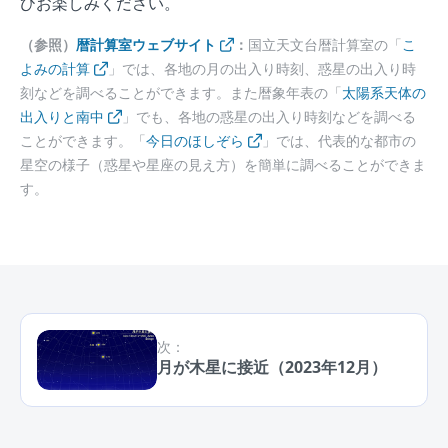
ひお楽しみください。
（参照）
暦計算室ウェブサイト
：
国立天文台暦計算室の「
こ
よみの計算
」では、各地の月の出入り時刻、惑星の出入り時
刻などを調べることができます。また暦象年表の「
太陽系天体の
出入りと南中
」でも、各地の惑星の出入り時刻などを調べる
ことができます。「
今日のほしぞら
」では、代表的な都市の
星空の様子（惑星や星座の見え方）を簡単に調べることができま
す。
次：
月が木星に接近（2023年12月）