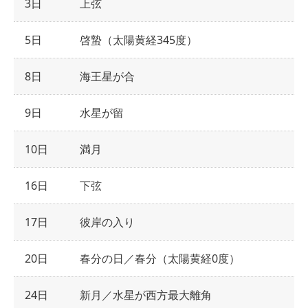
3日
上弦
5日
啓蟄（太陽黄経345度）
8日
海王星が合
9日
水星が留
10日
満月
16日
下弦
17日
彼岸の入り
20日
春分の日／春分（太陽黄経0度）
24日
新月／水星が西方最大離角