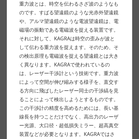
重力波とは、時空を伝わるさざ波のようなも
のです。すばる望遠鏡のような光赤外望遠鏡
や、アルマ望遠鏡のような電波望遠鏡は、電
磁場の振動である電磁波を捉える装置です。
それに対して、KAGRAは時空の歪みが波と
して伝わる重力波を捉えます。そのため、そ
の検出原理も電磁波を捉える望遠鏡とは大き
く異なります。KAGRAで使われているの
は、レーザー干渉計という技術です。重力波
によって空間が伸び縮みする様子を、直交す
る方向に飛ばしたレーザー同士の干渉縞を見
ることによって検出しようとするものです。
この干渉計の精度を高めるためには、長い基
線長を持つことだけでなく、高出力のレーザ
ー光源、大口径・超低損失ミラー、超高真空
装置などが必要となります。KAGRAではさ