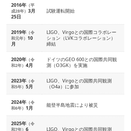
2016年
（平
3月
試験運転開始
成28年）
25日
2019年
LIGO、Virgoとの国際コラボレー
（令
10
ション（LVKコラボレーション）
和元年）
月
締結
2020年
ドイツのGEO 600との国際共同観
（令
4月
測（O3GK）を実施
和2年）
2023年
LIGO、Virgoとの国際共同観測
（令
5月
（O4a）に参加
和5年）
2024年
（令
能登半島地震により被災
1月
和6年）
2025年
（令
6
LIGO、Virgoとの国際共同観測
和7年）