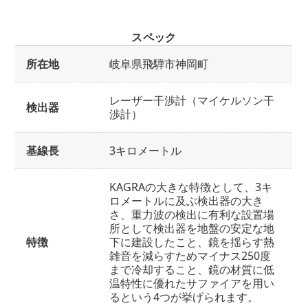
スペック
所在地
岐阜県飛騨市神岡町
レーザー干渉計（マイケルソン干
検出器
渉計）
基線長
3キロメートル
KAGRAの大きな特徴として、3キ
ロメートルに及ぶ検出器の大き
さ、重力波の検出に有利な設置場
所として検出器を地盤の安定な地
特徴
下に建設したこと、鏡を揺らす熱
雑音を減らすためマイナス250度
まで冷却すること、鏡の材質に低
温特性に優れたサファイアを用い
るという4つが挙げられます。