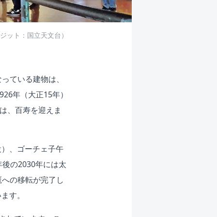
ジット：国立天文台）
なっている建物は、
26年（大正15年）
室は、百寿を迎えま
設）、ゴーチェ子午
後の2030年には太
鷹への移転が完了し
います。