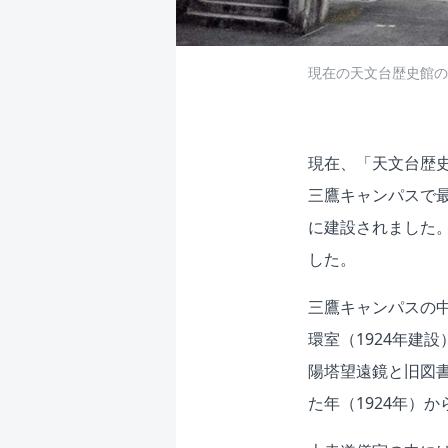
現在の天文台歴史館の
現在、「天文台歴
三鷹キャンパスで最
に建設されました。
した。
三鷹キャンパスの中
環室（1924年建
陽塔望遠鏡と旧図
た年（1924年）