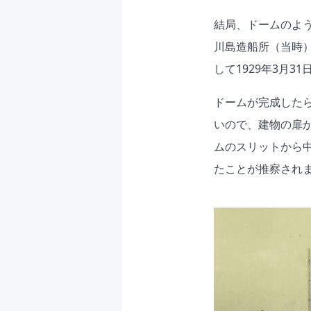
結局、ドームのよ
川島造船所（当時
して1929年3月
ドームが完成した
いので、建物の扉
ムのスリットから
たことが推察されま