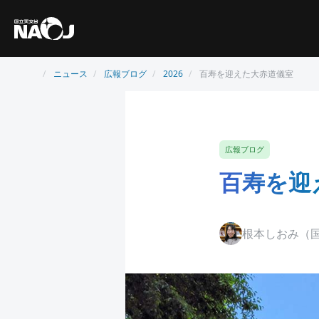
ニュース
広報ブログ
2026
百寿を迎えた大赤道儀室
広報ブログ
百寿を迎
根本しおみ（国