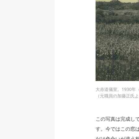
大赤道儀室。1930
（元職員の加藤正氏よ
この写真は完成し
す。今ではこの窓
だけ色合いが違う