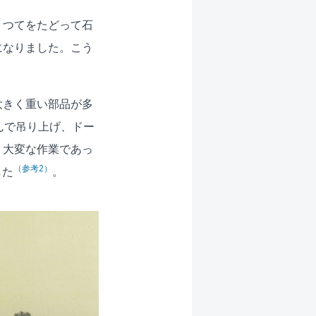
、つてをたどって石
になりました。こう
大きく重い部品が多
んで吊り上げ、ドー
、大変な作業であっ
（参考2）
した
。