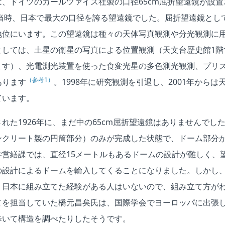
、ドイツのカールツァイス社製の口径65cm屈折望遠鏡が設
置当時、日本で最大の口径を誇る望遠鏡でした。屈折望遠鏡とし
地位にいます。この望遠鏡は種々の天体写真観測や分光観測に
としては、土星の衛星の写真による位置観測（天文台歴史館1階
ます）、光電測光装置を使った食変光星の多色測光観測、プリ
（参考1）
あります
。1998年に研究観測を引退し、2001年から
ています。
れた1926年に、まだ中の65cm屈折望遠鏡はありませんでし
ンクリート製の円筒部分）のみが完成した状態で、ドーム部分
学営繕課では、直径15メートルもあるドームの設計が難しく、
の設計によるドームを輸入してくることになりました。しかし
、日本に組み立てた経験がある人はいないので、組み立て方が
てを担当していた橋元昌矣氏は、国際学会でヨーロッパに出張
歩いて構造を調べたりしたそうです。