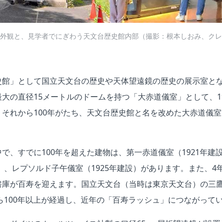
外観と、見学者でにぎわう天文台歴史館内部（撮影：根本しおみ、クレ
史館」として国立天文台の歴史や天体望遠鏡の歴史の展示室と
大の直径15メートルのドームを持つ「大赤道儀室」として、19
それから100年がたち、天文台歴史館と名を改めた大赤道儀
で、すでに100年を超えた建物は、第一赤道儀室（1921年建
設）、レプソルド子午儀室（1925年建設）があります。また、4年
書庫が百寿を迎えます。国立天文台（当時は東京天文台）の三
から100年以上が経過し、近年の「百寿ラッシュ」につながって