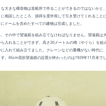
うな大きな構造物は造船所で作ることができるのではないかと
）に相談したところ、損得を度外視して引き受けてくれること
31日にドームを含めたすべての建物は完成しました。
ら、その中で望遠鏡を組み立てなければなりません。望遠鏡は
から入れることができず、高さ20メートルの櫓（やぐら）を組
中に入れて組み立てました。クレーンなどの重機がない時代に
す。65cm屈折望遠鏡の設置が終わったのは1929年11月末で