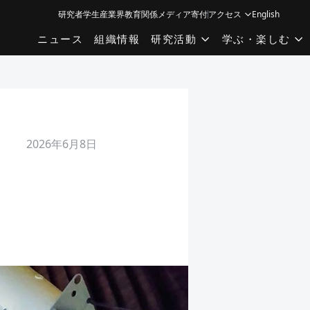
研究者
学生
産業界
教育関係
メディア
寄付
アクセス
English
ニュース
組織情報
研究活動
学ぶ・楽しむ
2026年6月8日