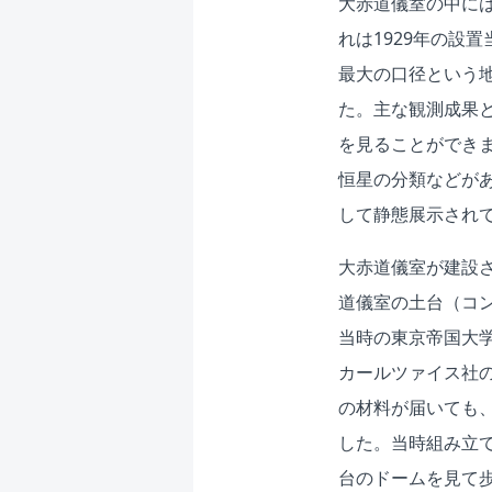
大赤道儀室の中には
れは1929年の設
最大の口径という
た。主な観測成果
を見ることができ
恒星の分類などが
して静態展示され
大赤道儀室が建設さ
道儀室の土台（コ
当時の東京帝国大
カールツァイス社
の材料が届いても
した。当時組み立
台のドームを見て