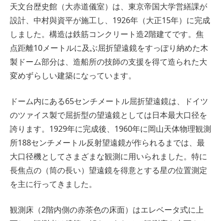
天文台歴史館（大赤道儀室）は、東京帝国大学営繕課が
設計、中村與資平が施工し、1926年（大正15年）に完成
しました。構造は鉄筋コンクリート造2階建てです。焦
点距離10メートルに及ぶ屈折望遠鏡をすっぽり納めた木
製ドーム部分は、造船所の技師の支援を得て造られた大
変めずらしい建築になっています。
ドーム内にある65センチメートル屈折望遠鏡は、ドイツ
のツァイス製で屈折型の望遠鏡としては日本最大口径を
誇ります。1929年に完成後、1960年に岡山天体物理観測
所188センチメートル反射望遠鏡が作られるまでは、最
大口径機としてさまざまな観測に用いられました。特に
長焦点の（筒の長い）望遠鏡を得意とする星の位置測定
を主に行ってきました。
観測床（2階内側の赤茶色の床面）はエレベータ式に上