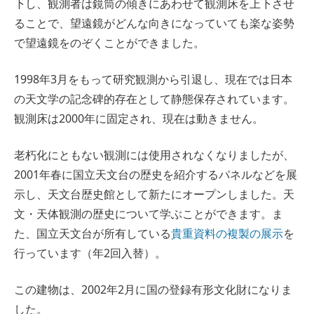
下し、観測者は鏡筒の傾きにあわせて観測床を上下させ
ることで、望遠鏡がどんな向きになっていても楽な姿勢
で望遠鏡をのぞくことができました。
1998年3月をもって研究観測から引退し、現在では日本
の天文学の記念碑的存在として静態保存されています。
観測床は2000年に固定され、現在は動きません。
老朽化にともない観測には使用されなくなりましたが、
2001年春に国立天文台の歴史を紹介するパネルなどを展
示し、天文台歴史館として新たにオープンしました。天
文・天体観測の歴史について学ぶことができます。ま
た、国立天文台が所有している
貴重資料の複製の展示
を
行っています（年2回入替）。
この建物は、2002年2月に国の登録有形文化財になりま
した。