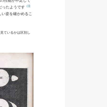
鏡の性能が不足して
（注
だったようです
しい姿を確かめるこ
ら見ているかは区別し