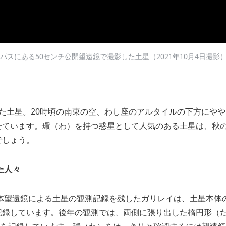
パスにある50センチ公開望遠鏡で撮影した土星（2021年10月4日撮影
た土星。20時頃の南東の空、わし座のアルタイルの下方にや
せています。環（わ）を持つ惑星として人気のある土星は、秋
でしょう。
た人々
天体望遠鏡による土星の観測記録を残したガリレイは、土星本体
記録しています。後年の観測では、両側に張り出した楕円形（