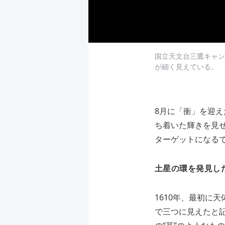
国立天文台三鷹キャン
が細く見えている。
8月に「衝」を迎え
ち着いた輝きを見
ターゲットになる
土星の環を発見し
1610年、最初に
で三つに見えたと