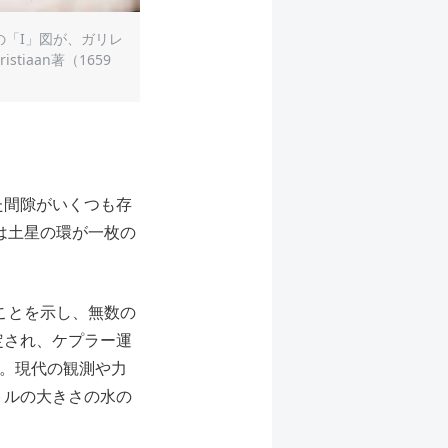
の「I」図が、ガリレ
stiaan著（1659
た間隙がいくつも存
は土星の環が一枚の
ことを示し、無数の
定され、ケプラー運
。現代の観測や力
トルの大きさの水の