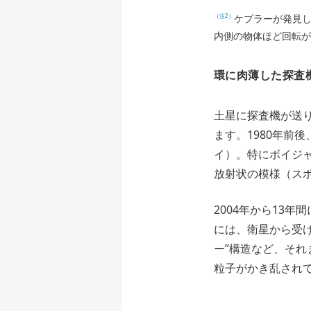
ケプラーが発見し
（注2）
内側の物体ほど回転が
環に肉薄した探査
土星に探査機が送
ます。1980年前
イ）。特にボイジ
放射状の模様（ス
2004年から13
には、衛星から受
ー”構造など、そ
粒子がかき乱され