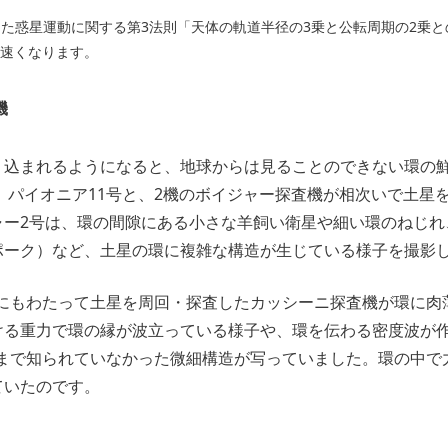
た惑星運動に関する第3法則「天体の軌道半径の3乗と公転周期の2乗
速くなります。
機
り込まれるようになると、地球からは見ることのできない環の
後、パイオニア11号と、2機のボイジャー探査機が相次いで土星
ャー2号は、環の間隙にある小さな羊飼い衛星や細い環のねじれ
ポーク）など、土星の環に複雑な構造が生じている様子を撮影
年間にもわたって土星を周回・探査したカッシーニ探査機が環に
ける重力で環の縁が波立っている様子や、環を伝わる密度波が作
れまで知られていなかった微細構造が写っていました。環の中で
ていたのです。