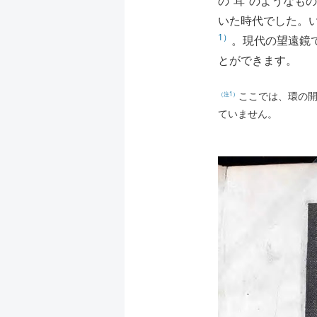
の“耳”のような
いた時代でした。い
1）
。現代の望遠鏡
とができます。
ここでは、環の
（注1）
ていません。