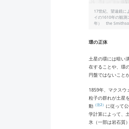
17世紀、望遠鏡に
イの1610年の観測スケ
年） the Smithson
環の正体
土星の環には暗い
在することや、環の
円盤ではないこと
1859年、マクス
粒子の群れが土星
（注2）
動
に従って公
学計算によって、
氷（一部は岩石質