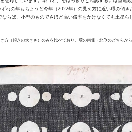
ものを記録しています。環（わ）をはっきりと確認するには望遠
ずれの年もちょうど今年（2022年）の見え方に近い環の傾き
でならば、小型のものでさほど高い倍率をかけなくても土星ら
開き方（傾きの大きさ）のみを比べており、環の南側・北側のどちらか