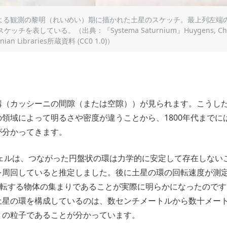
よる観測の黎明（れいめい）期に描かれた土星のスケッチ。最上列左端
ッチを表している。（出典：『Systema Saturnium』Huygens, Chri
ian Libraries所蔵資料 (CC0 1.0)）
溝（カッシーニの間隙（または空隙））が見られます。こうし
領域によって明るさや密度が違うことから、1800年代までに
が分かってきます。
ウェルは、つながった円盤状の環は力学的に安定して存在しない
を周回していると推定しました。後に土星の環の回転速度が測
転する物体の集まりであることが実際に明らかになったのです
土星の環を構成しているのは、数センチメートルから数十メー
）の粒子であることが分かっています。