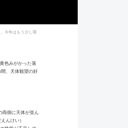
）。今年はもう少し環
や黄色みがかった落
の間、天体観望の好
の両側に天体が並ん
だえんけい）