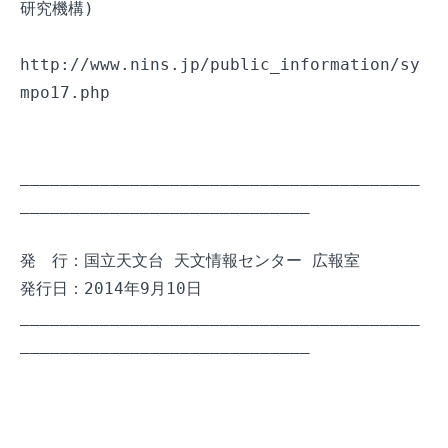
研究機構)

http://www.nins.jp/public_information/sy
mpo17.php

________________________________________
_____________________________

発　行：国立天文台 天文情報センター 広報室

発行日：2014年9月10日

________________________________________
_____________________________
