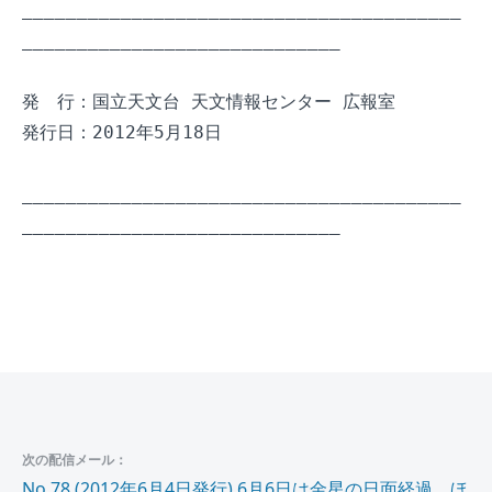
________________________________________
_____________________________

発　行：国立天文台 天文情報センター 広報室

発行日：2012年5月18日

________________________________________
_____________________________

次の配信メール：
No.78 (2012年6月4日発行) 6月6日は金星の日面経過、ほ