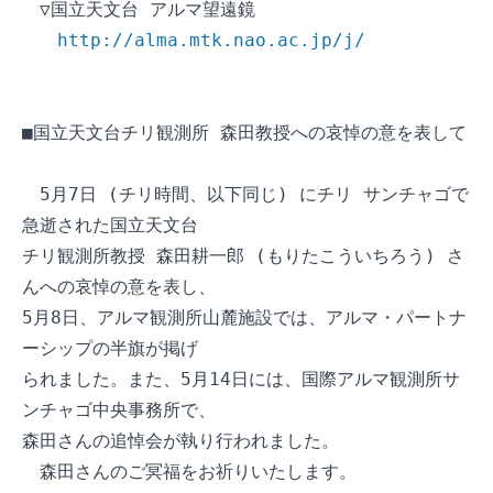
　▽国立天文台 アルマ望遠鏡

http://alma.mtk.nao.ac.jp/j/
■国立天文台チリ観測所 森田教授への哀悼の意を表して

　5月7日 (チリ時間、以下同じ) にチリ サンチャゴで
急逝された国立天文台

チリ観測所教授 森田耕一郎 (もりたこういちろう) さ
んへの哀悼の意を表し、

5月8日、アルマ観測所山麓施設では、アルマ・パートナ
ーシップの半旗が掲げ

られました。また、5月14日には、国際アルマ観測所サ
ンチャゴ中央事務所で、

森田さんの追悼会が執り行われました。

　森田さんのご冥福をお祈りいたします。
