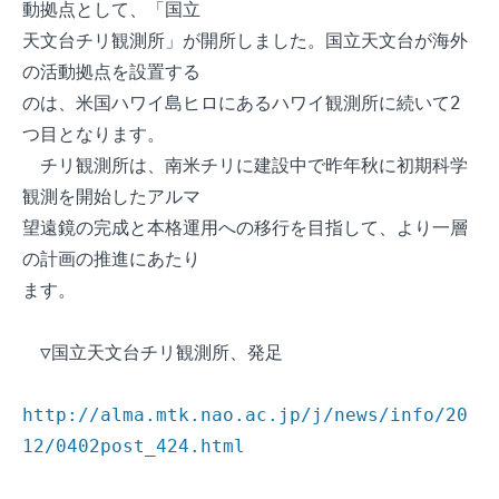
動拠点として、「国立

天文台チリ観測所」が開所しました。国立天文台が海外
の活動拠点を設置する

のは、米国ハワイ島ヒロにあるハワイ観測所に続いて2
つ目となります。

　チリ観測所は、南米チリに建設中で昨年秋に初期科学
観測を開始したアルマ

望遠鏡の完成と本格運用への移行を目指して、より一層
の計画の推進にあたり

ます。

　▽国立天文台チリ観測所、発足

http://alma.mtk.nao.ac.jp/j/news/info/20
12/0402post_424.html