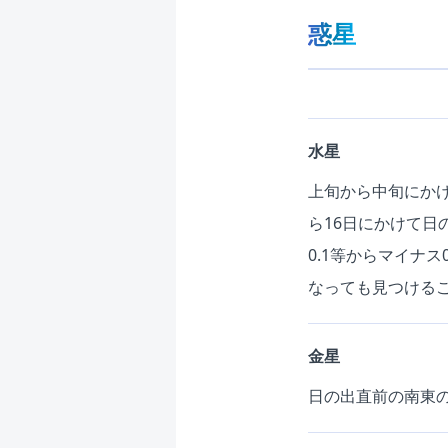
惑星
水星
上旬から中旬にか
ら16日にかけて日
0.1等からマイナ
なっても見つける
金星
日の出直前の南東