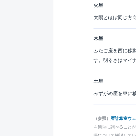
火星
太陽とほぼ同じ方
木星
ふたご座を西に移
す。明るさはマイナス
土星
みずがめ座を東に移
（参照）
暦計算室ウェ
を簡単に調べることが
語について解説してい