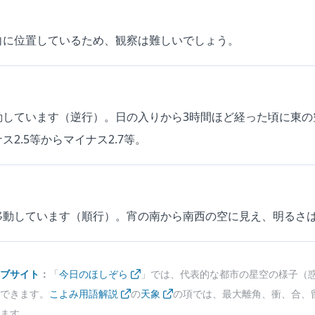
向に位置しているため、観察は難しいでしょう。
動しています（逆行）。日の入りから3時間ほど経った頃に東の
2.5等からマイナス2.7等。
動しています（順行）。宵の南から南西の空に見え、明るさは0.
ブサイト
：
「
今日のほしぞら
」では、代表的な都市の星空の様子（
できます。
こよみ用語解説
の
天象
の項では、最大離角、衝、合、
ます。