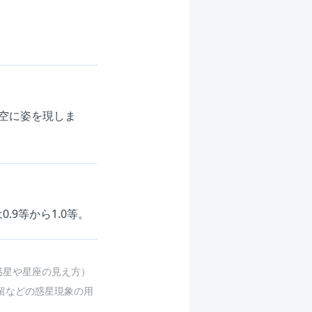
空に姿を現しま
9等から1.0等。
惑星や星座の見え方）
留などの惑星現象の用