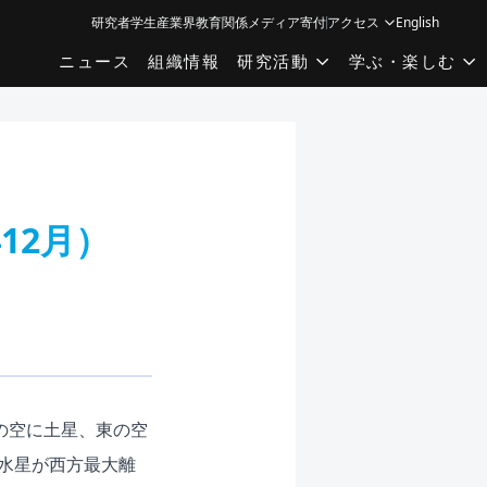
研究者
学生
産業界
教育関係
メディア
寄付
アクセス
English
ニュース
組織情報
研究活動
学ぶ・楽しむ
12月）
の空に土星、東の空
水星が西方最大離