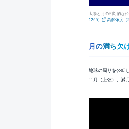
太陽と月の相対的な位
1265）
高解像度（55
月の満ち欠
地球の周りを公転
半月（上弦）、満