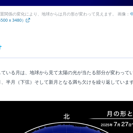
置関係の変化により、地球からは月の形が変わって見えます。 画像：
00 x 3480）
け
している月は、地球から見て太陽の光が当たる部分が変わって
月、半月（下弦）そして新月となる満ち欠けを繰り返していま