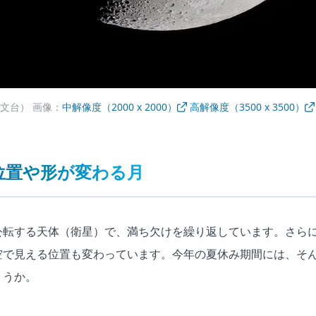
文台） 画像：
中解像度（2000 x 2000）
高解像度（3500 x 3500）
位置や形が変わる月
公転する天体（衛星）で、満ち欠けを繰り返しています。さら
空で見える位置も変わっています。今年の夏休み期間には、そ
ょうか。