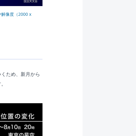
中解像度（2000 x
いくため、新月から
す。