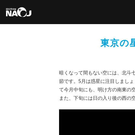
東京の
暗くなって間もない空には、北斗
節です。5月は惑星に注目しまし
て今月中旬にも、明け方の南東の
また、下旬には日の入り後の西の