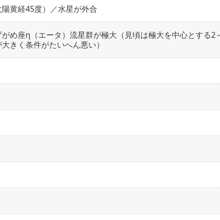
陽黄経45度）／水星が外合
がめ座η（エータ）流星群が極大（見頃は極大を中心とする2～
が大きく条件がたいへん悪い）
）