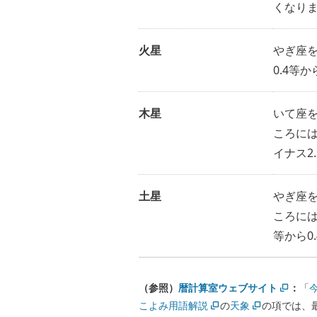
くなりま
火星
やぎ座
0.4等か
木星
いて座
ころに
イナス2
土星
やぎ座
ころに
等から0
（参照）
暦計算室ウェブサイト
：
「
こよみ用語解説
の
天象
の項では、