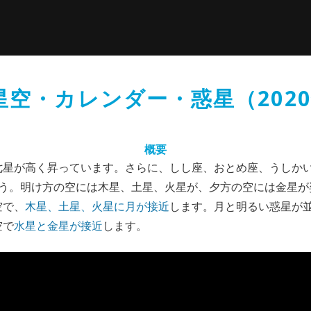
星空・カレンダー・惑星（2020
概要
七星が高く昇っています。さらに、しし座、おとめ座、うしか
ょう。明け方の空には木星、土星、火星が、夕方の空には金星が
空で、
木星、土星、火星に月が接近
します。月と明るい惑星が
空で
水星と金星が接近
します。