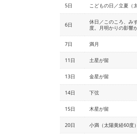
5日
こどもの日／立夏（太
休日／このころ、みず
6日
度。月明かりの影響
7日
満月
11日
土星が留
13日
金星が留
14日
下弦
15日
木星が留
20日
小満（太陽黄経60度