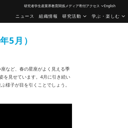
研究者
学生
産業界
教育関係
メディア
寄付
アクセス
English
ニュース
組織情報
研究活動
学ぶ・楽しむ
年5月）
い座など、春の星座がよく見える季
姿を見せています。4月に引き続い
並ぶ様子が目を引くことでしょう。