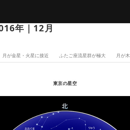
16年｜12月
月が金星・火星に接近
ふたご座流星群が極大
月が木
東京の星空