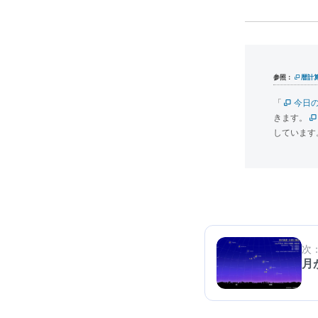
参照：
暦計
「
今日
きます。
しています
次
月