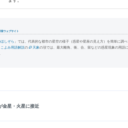
ます。
算室ウェブサイト
のほしぞら
」では、代表的な都市の星空の様子（惑星や星座の見え方）を簡単に調べ
こよみ用語解説
の
天象
の項では、最大離角、衝、合、留などの惑星現象の用語
。
：
が金星・火星に接近