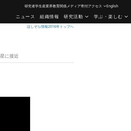
研究者
学生
産業界
教育関係
メディア
寄付
アクセス
English
ニュース
組織情報
研究活動
学ぶ・楽しむ
ほしぞら情報2016年トップへ
星に接近