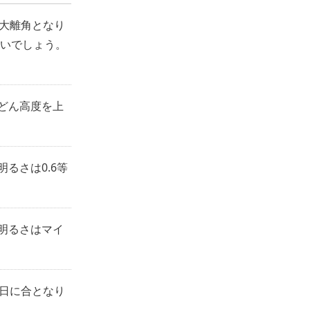
最大離角となり
しいでしょう。
どん高度を上
るさは0.6等
明るさはマイ
0日に合となり