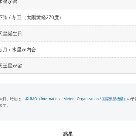
水星が留
下弦 / 冬至（太陽黄経270度）
天皇誕生日
新月 / 水星が内合
天王星が留
大日、時刻は、
IMO（International Meteor Organization / 国際流星機構）
の予
ます。
惑星