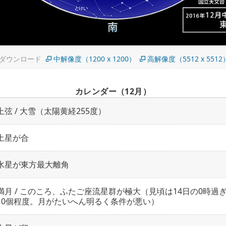
をダウンロード
中解像度（1200 x 1200）
高解像度（5512 x 5512
カレンダー（12月）
上弦 / 大雪（太陽黄経255度）
土星が合
水星が東方最大離角
満月 / このころ、ふたご座流星群が極大（見頃は14日の0時過
10個程度。月がたいへん明るく条件が悪い）