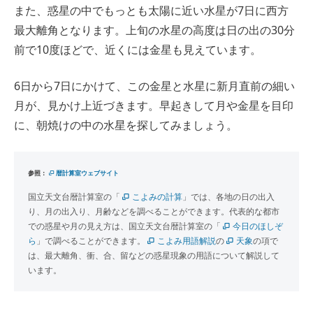
また、惑星の中でもっとも太陽に近い水星が7日に西方
最大離角となります。上旬の水星の高度は日の出の30分
前で10度ほどで、近くには金星も見えています。
6日から7日にかけて、この金星と水星に新月直前の細い
月が、見かけ上近づきます。早起きして月や金星を目印
に、朝焼けの中の水星を探してみましょう。
参照：
暦計算室ウェブサイト
国立天文台暦計算室の「
こよみの計算
」では、各地の日の出入
り、月の出入り、月齢などを調べることができます。代表的な都市
での惑星や月の見え方は、国立天文台暦計算室の「
今日のほしぞ
ら
」で調べることができます。
こよみ用語解説
の
天象
の項で
は、最大離角、衝、合、留などの惑星現象の用語について解説して
います。